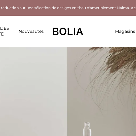
 réduction sur une sélection de designs en tissu d'ameublement Naima.
Ac
LDES
Nouveautés
Magasins
TÉ