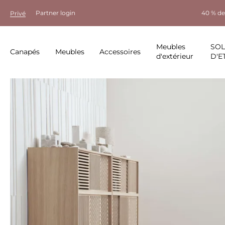
Partner login
40 % de
Privé
Meubles
SO
Canapés
Meubles
Accessoires
d'extérieur
D'E