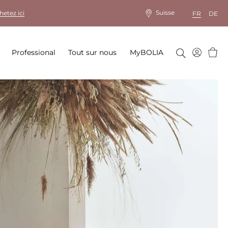
Suisse
hetez ici
FR
DE
Panie
Professional
Tout sur nous
MyBOLIA