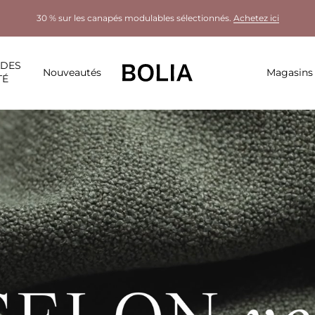
30 % sur les canapés modulables sélectionnés.
Achetez ici
LDES
Nouveautés
Magasins
TÉ