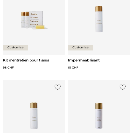
Customise
Customise
Kit d'entretien pour tissus
Imperméabilisant
98 CHF
61 CHF
Ajouter {0} à la liste
Ajoute