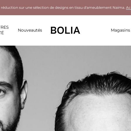
 réduction sur une sélection de designs en tissu d'ameublement Naima.
Ac
FRES
Nouveautés
Magasins
TÉ