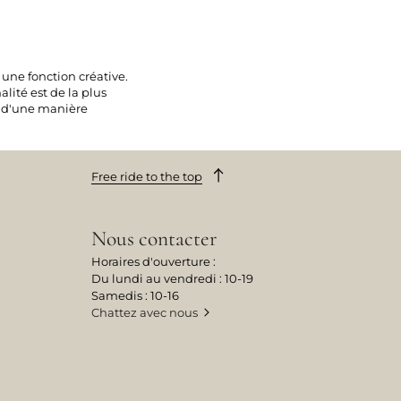
une fonction créative.
lité est de la plus
on d'une manière
Free ride to the top
Nous contacter
Horaires d'ouverture :
Du lundi au vendredi : 10-19
Samedis : 10-16
Chattez avec nous