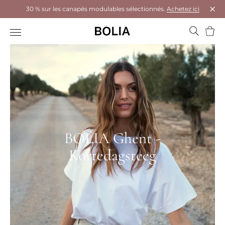
30 % sur les canapés modulables sélectionnés.
Achetez ici
Ferm
Panie
BOLIA Ghent -
Kortedagsteeg