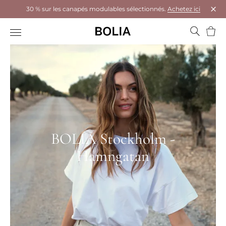
30 % sur les canapés modulables sélectionnés.
Achetez ici
Ferm
Panie
BOLIA Stockholm -
Hamngatan