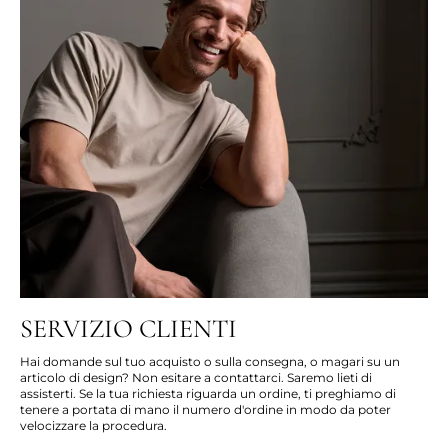
SERVIZIO CLIENTI
Hai domande sul tuo acquisto o sulla consegna, o magari su un
articolo di design? Non esitare a contattarci. Saremo lieti di
assisterti. Se la tua richiesta riguarda un ordine, ti preghiamo di
tenere a portata di mano il numero d'ordine in modo da poter
velocizzare la procedura.