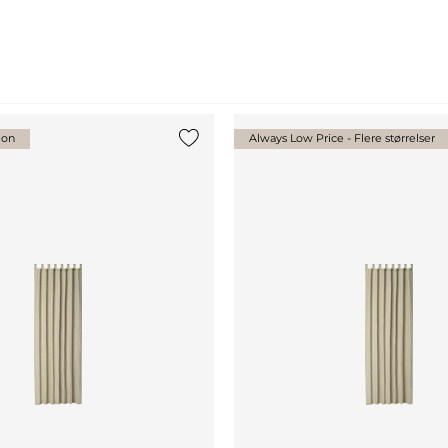
jon
Always Low Price - Flere størrelser
Legg til {0} i listen