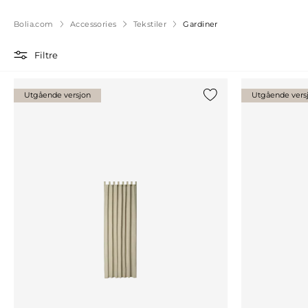
Bolia.com
Accessories
Tekstiler
Gardiner
Filtre
Utgående versjon
Utgående vers
Legg til {0} i listen