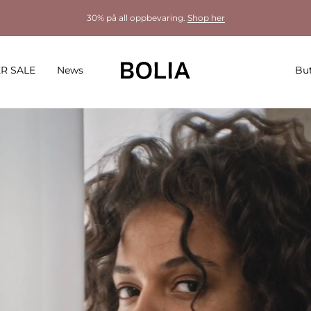
30% på all oppbevaring.
Shop her
R SALE
News
But