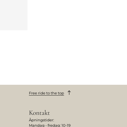
Free ride to the top
Kontakt
Åpningstider:
Mandag - fredag: 10-19