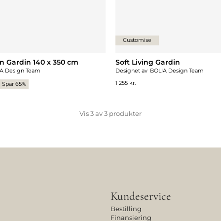
Customise
on Gardin 140 x 350 cm
Soft Living Gardin
A Design Team
Designet av
BOLIA Design Team
1 255 kr.
Spar 65%
Vis
3
av
3
produkter
Kundeservice
Bestilling
Finansiering