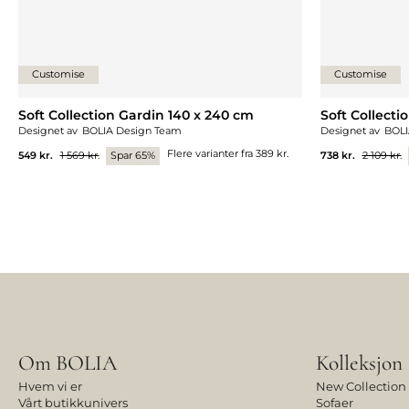
Customise
Customise
Soft Collection Gardin 140 x 240 cm
Soft Collecti
Designet av
BOLIA Design Team
Designet av
BOLI
Flere varianter fra
389 kr.
549 kr.
1 569 kr.
Spar 65%
738 kr.
2 109 kr.
Om BOLIA
Kolleksjon
Hvem vi er
New Collection
Vårt butikkunivers
Sofaer