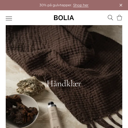
30% på gulvtepper.
Shop her
Luk
Hand
Håndklær