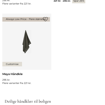
295 kr.
221 kr.
295 kr.
Spar 25%
Flere varianter fra
221 kr.
Always Low Price - Flere størrelser
Legg til {0} i listen
Customise
Maya Håndkle
295 kr.
Flere varianter fra
221 kr.
Deilige håndklær til boligen