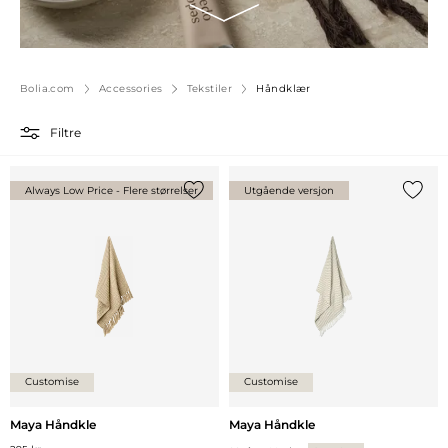
Bolia.com
Accessories
Tekstiler
Håndklær
Filtre
Always Low Price - Flere størrelser
Utgående versjon
Legg til {0} i listen
Legg ti
Customise
Customise
Maya Håndkle
Maya Håndkle