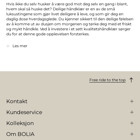
Hvis ikke du selv husker å være god mot deg selv en gang i blant,
hvem skal så huske det? Deilige håndklær er en av de små
luksustingene som gjør livet deiligere å leve, og som gir deg en
daglig dose hverdagsglede. Du kjenner sikkert til den deilige følelsen
av å komme ut av dusjen om morgenen og tørke deg med et friskt
og mykt håndkle. Ved å investere i et sett kvalitetshåndklær sørger
du for at denne gode opplevelsen forsterkes.
I utvalget vårt finner du håndklær i forskjellige farger, materialer og
Les mer
størrelser. De har alle til felles at de er veldig myke og er av høy
kvalitet. Hånddukene er laget med fokus på deg som ønsker å
starte dagen med en god opplevelse, og som vet at det er de små
detaljene som utgjør den lille forskjellen i hverdagen. Vi ønsker deg
god fornøyelse med å velge blant de deilige, nye håndklærne i
sortimentet vårt.
Free ride to the top
Gi deg selv og gjestene dine den beste opplevelsen
Med våre luksushåndklær er du klar til å imponere gjestene og
Kontakt
skape gode opplevelser. Vis dem frem ved å henge dem på
knagger
eller la dem ligge synlig i en pen
kurv
. Håndklærnes minimalistiske
design gjør at de vil gli rett inn i badets innredning. De er anonyme,
Kundeservice
men byr på en god bomullskvalitet som holder seg ved gjentatte
vask, og et design som vil se flott ut på baderommet i lang tid
Kolleksjon
fremover. Gjestene dine vil helt sikkert takke deg, men hvorfor
vente på besøk, når du kan skjemme bort deg selv med det
Om BOLIA
samme?