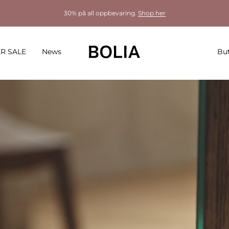
30% på all oppbevaring.
Shop her
R SALE
News
But