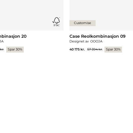
Customise
binasjon 20
Case Reolkombinasjon 09
JA
Designet av
OOOJA
kr.
Spar 30%
40 175 kr.
57 394 kr.
Spar 30%