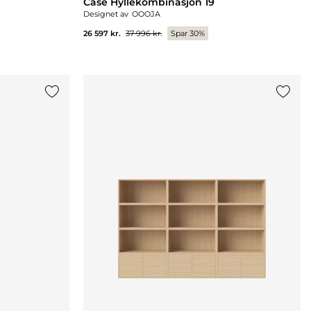
Case Hyllekombinasjon 19
Designet av
OOOJA
26 597 kr.
37 996 kr.
Spar 30%
Legg til {0} i listen
Legg ti