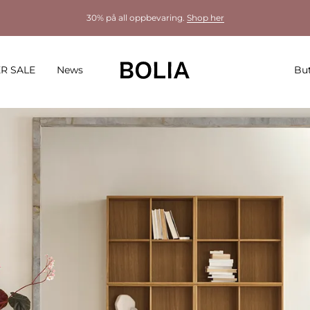
30% på all oppbevaring.
Shop her
R SALE
News
But