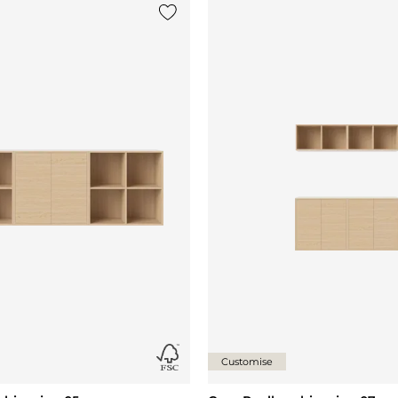
Legg til {0} i listen
Customise