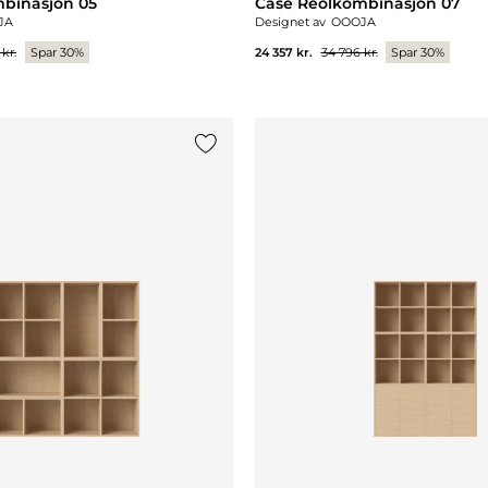
binasjon 05
Case Reolkombinasjon 07
JA
Designet av
OOOJA
kr.
Spar 30%
24 357 kr.
34 796 kr.
Spar 30%
Legg til {0} i listen