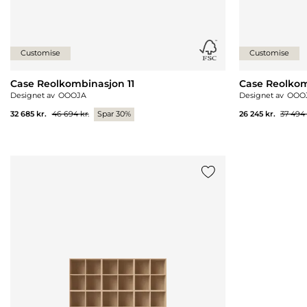
Customise
Customise
Case Reolkombinasjon 11
Case Reolkom
Designet av
OOOJA
Designet av
OOO
32 685 kr.
46 694 kr.
Spar 30%
26 245 kr.
37 494 
Legg til {0} i listen