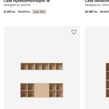
Case Hyllekombinasjon 18
Case Reolkom
Designet av
OOOJA
Designet av
OOO
21 207 kr.
30 297 kr.
Spar 30%
20 087 kr.
28 697 
Legg til {0} i listen