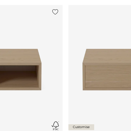
Legg til {0} i listen
Customise