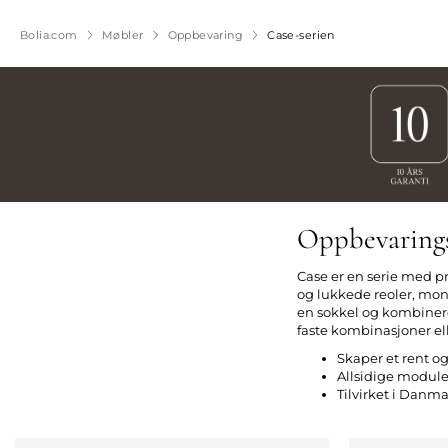
Bolia.com
Møbler
Oppbevaring
Case-serien
Oppbevarings
Case er en serie med pr
og lukkede reoler, mon
en sokkel og kombineres
faste kombinasjoner ell
Skaper et rent og
Allsidige module
Tilvirket i Danma