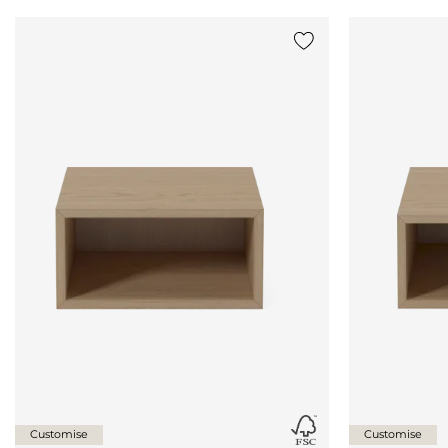
Legg til {0} i listen
Customise
Customise