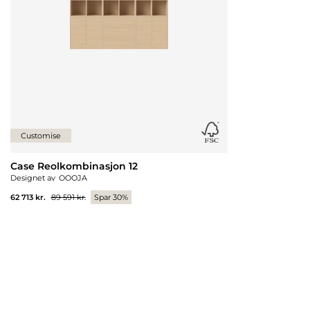
Customise
Case Reolkombinasjon 12
Designet av
OOOJA
62 713 kr.
89 591 kr.
Spar 30%