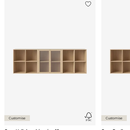
Legg til {0} i listen
Customise
Customise