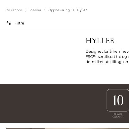
Bolia.com
Møbler
Oppbevaring
Hyller
Filtre
HYLLER
Designet for å fremhev
FSC™-sertifisert tre og 
dem til et utstillingso