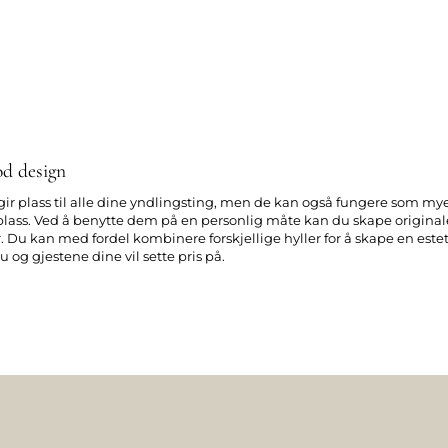
od design
 gir plass til alle dine yndlingsting, men de kan også fungere som m
lass. Ved å benytte dem på en personlig måte kan du skape original
. Du kan med fordel kombinere forskjellige hyller for å skape en este
og gjestene dine vil sette pris på.
n kreativ måte og forvandle den tomme plassen på veggen til et sted
de tingene som betyr mest for deg. Vårt store utvalg av materialer og
n som egner seg best til dine behov. Velg de hyllene som får tingene d
il å oppgradere innredningen på en original måte.
s i alle rom og kun fantasien setter grenser for hvordan du bruker dem
ige designmuligheter. Du skaper plass på gulvet og får samtidig en e