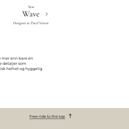
New
Wave
Designet av
Pavel Vetrov
ye mer enn bare en
e detaljer som
tisk helhet og hyggelig
 hvor du kan
 farger gjør at du kan
ine til å ta seg best ut
Free ride to the top
. Ved å ha hyller i
stetisk og praktisk