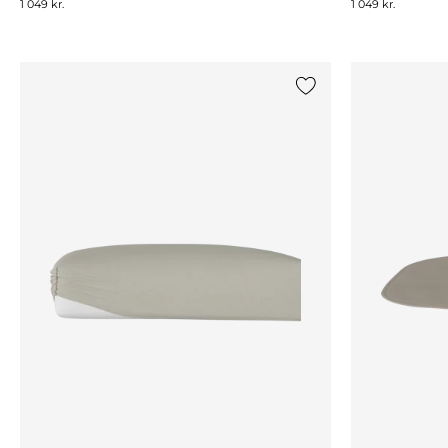
1 049 kr.
1 049 kr.
Legg til {0} i listen