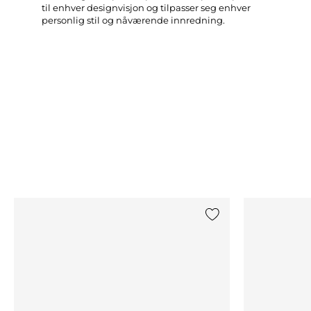
til enhver designvisjon og tilpasser seg enhver
personlig stil og nåværende innredning.
Legg til {0} i listen