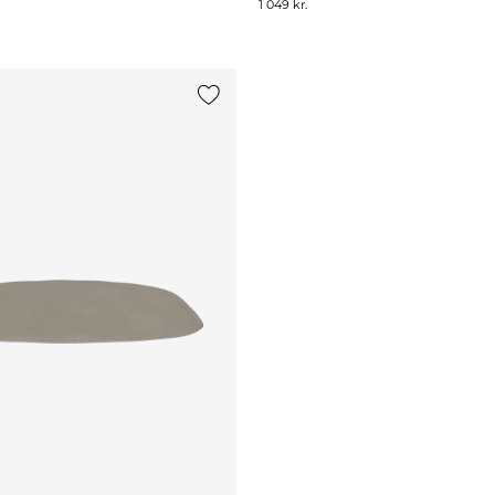
1 049 kr.
Legg til {0} i listen