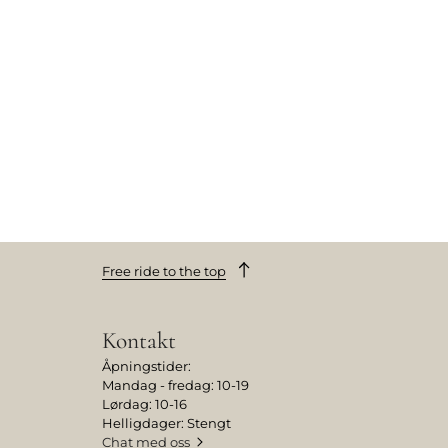
Free ride to the top
Kontakt
Åpningstider:
Mandag - fredag: 10-19
Lørdag: 10-16
Helligdager: Stengt
Chat med oss