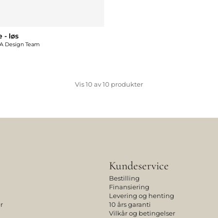
 - løs
A Design Team
Vis
10
av
10
produkter
Kundeservice
Bestilling
Finansiering
Levering og henting
r
10 års garanti
Vilkår og betingelser