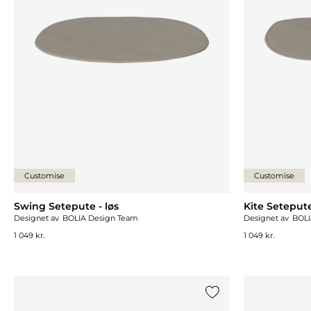
Customise
Customise
Swing Setepute - løs
Kite Setepute
Designet av
BOLIA Design Team
Designet av
BOLI
1 049 kr.
1 049 kr.
Legg til {0} i listen