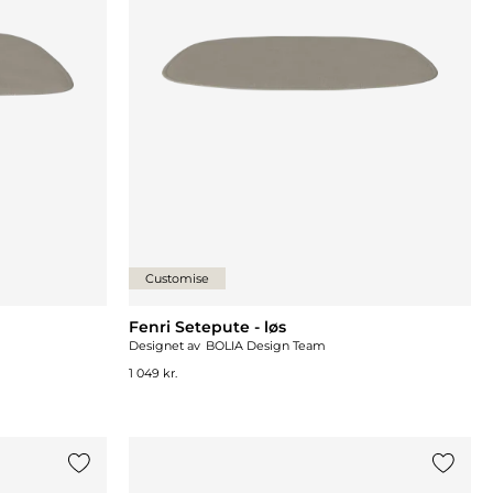
Customise
Fenri Setepute - løs
Designet av
BOLIA Design Team
1 049 kr.
Legg til {0} i listen
Legg til