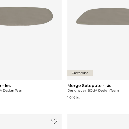
Customise
 - løs
Merge Setepute - løs
A Design Team
Designet av
BOLIA Design Team
1 049 kr.
Legg til {0} i listen