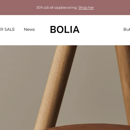
30% på all oppbevaring.
Shop her
R SALE
News
But