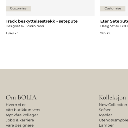
Customise
Customise
Track beskyttelsestrekk - setepute
Eter Setepute
Designet av
Studio Nooi
Designet av
BOLI
1 949 kr.
985 kr.
Om BOLIA
Kolleksjon
Hvem vi er
New Collection
Vårt butikkunivers
Sofaer
Møt våre kolleger
Møbler
Jobb & karriere
Utendørsmøble
Våre designere
Lamper