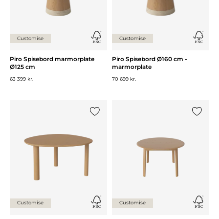
Customise
Customise
Piro Spisebord marmorplate
Piro Spisebord Ø160 cm -
Ø125 cm
marmorplate
63 399 kr.
70 699 kr.
Legg til {0} i listen
Legg til 
Customise
Customise