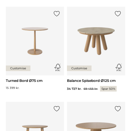
Legg til {0} i listen
Legg til 
Customise
Customise
Turned Bord Ø75 cm
Balance Spisebord Ø125 cm
15 399 kr.
34 727 kr.
69 455 kr.
Spar 50%
Legg til {0} i listen
Legg til 