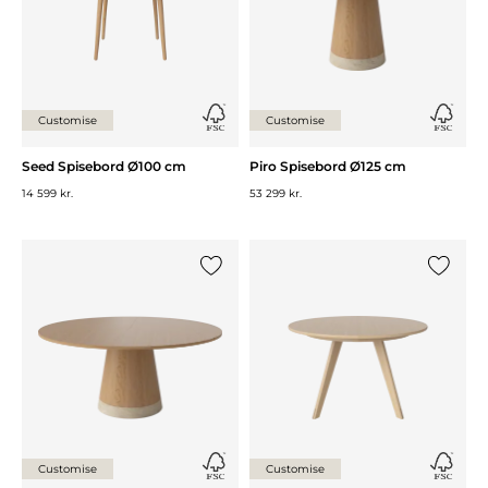
Customise
Customise
Seed Spisebord Ø100 cm
Piro Spisebord Ø125 cm
14 599 kr.
53 299 kr.
Legg til {0} i listen
Legg til 
Customise
Customise