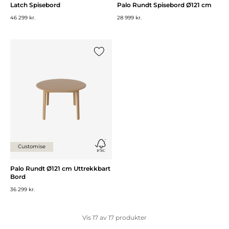
Latch Spisebord
Palo Rundt Spisebord Ø121 cm
46 299 kr.
28 999 kr.
Legg til {0} i listen
Customise
Palo Rundt Ø121 cm Uttrekkbart
Bord
36 299 kr.
Vis
17
av
17
produkter