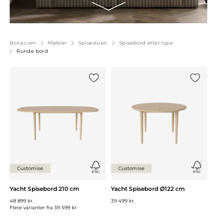
Bolia.com
Møbler
Spisestuen
Spisebord etter type
Runde bord
Legg til {0} i listen
Legg til 
Customise
Customise
Yacht Spisebord 210 cm
Yacht Spisebord Ø122 cm
48 899 kr.
39 499 kr.
Flere varianter fra
39 599 kr.