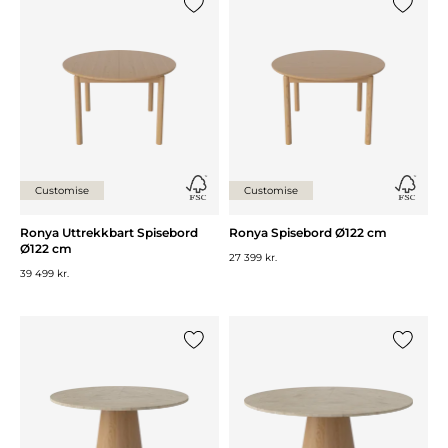
Legg til {0} i listen
Legg til 
Customise
Customise
Ronya Uttrekkbart Spisebord
Ronya Spisebord Ø122 cm
Ø122 cm
27 399 kr.
39 499 kr.
Legg til {0} i listen
Legg til 