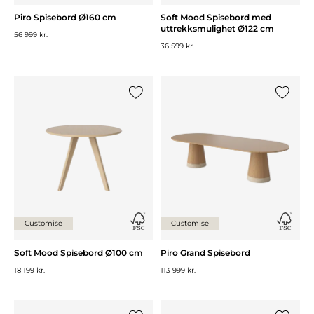
Piro Spisebord Ø160 cm
Soft Mood Spisebord med
uttrekksmulighet Ø122 cm
56 999 kr.
36 599 kr.
Legg til {0} i listen
Legg til 
Customise
Customise
Soft Mood Spisebord Ø100 cm
Piro Grand Spisebord
18 199 kr.
113 999 kr.