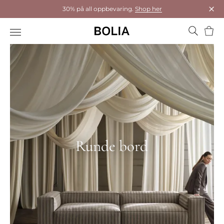
30% på all oppbevaring.
Shop her
Luk
Hand
Runde bord