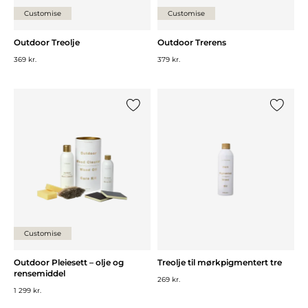
Customise
Customise
Outdoor Treolje
Outdoor Trerens
369 kr.
379 kr.
Legg til {0} i listen
Legg til 
Customise
Outdoor Pleiesett – olje og
Treolje til mørkpigmentert tre
rensemiddel
269 kr.
1 299 kr.