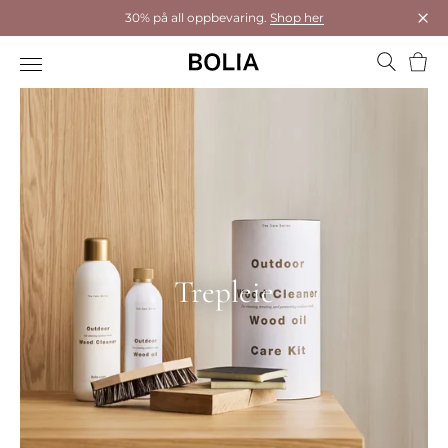
30% på all oppbevaring.
Shop her
Luk
Hand
Trepleie