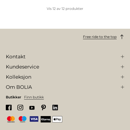
Vis
12
av
12
produkter
Free ride to the top
Kontakt
Kundeservice
Kolleksjon
Om BOLIA
Butikker
Finn butikk