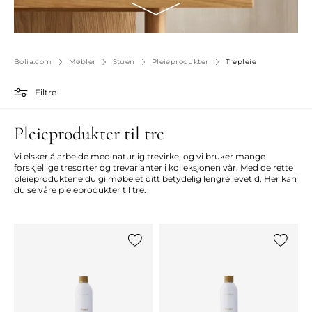
Bolia.com
Møbler
Stuen
Pleieprodukter
Trepleie
Filtre
Pleieprodukter til tre
Vi elsker å arbeide med naturlig trevirke, og vi bruker mange
forskjellige tresorter og trevarianter i kolleksjonen vår. Med de rette
pleieproduktene du gi møbelet ditt betydelig lengre levetid. Her kan
du se våre pleieprodukter til tre.
Legg til {0} i listen
Legg til 