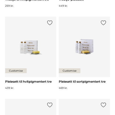
259 kr.
449 kr.
Legg til {0} i listen
Legg til 
Customise
Customise
Pleiesett til hvitpigmentert tre
Pleiesett til sortpigmentert tre
439 kr.
469 kr.
Legg til {0} i listen
Legg til 