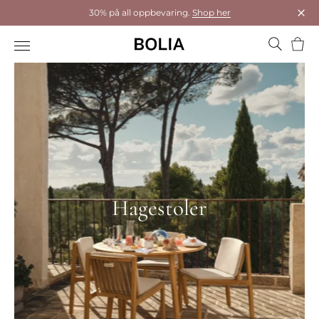
30% på all oppbevaring.
Shop her
Luk
Hand
Hagestoler