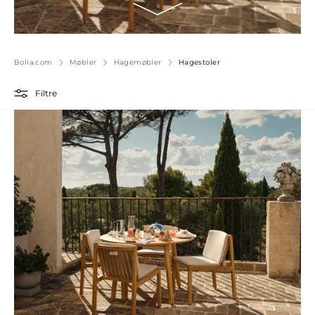
Bolia.com
Møbler
Hagemøbler
Hagestoler
Filtre