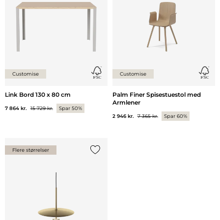
Customise
Customise
Link Bord 130 x 80 cm
Palm Finer Spisestuestol med
Armlener
7 864 kr.
15 729 kr.
Spar 50%
2 946 kr.
7 365 kr.
Spar 60%
Flere størrelser
Legg til {0} i listen