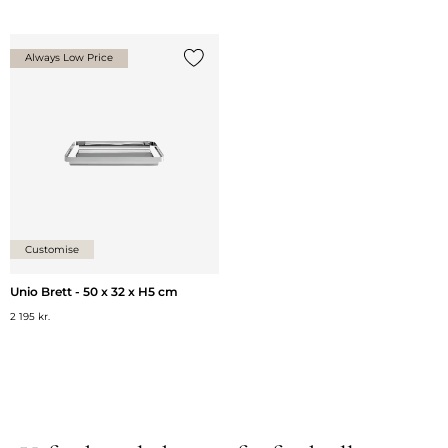
Always Low Price
Legg til {0} i listen
Customise
Unio Brett - 50 x 32 x H5 cm
2 195 kr.