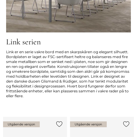
Link serien
Link er en serie vakre bord med en skarpskåren og elegant silhuett.
Bordplaten er laget av FSC-sertifisert heltre og balanseres med fire
smale metallben som er senket ned i platen, noe som gir designen
en ren og elegant overflate. Konstruksjonen tillater også en lengre
og smekrere bordplate, samtidig som den aldri går på kompromiss
med holdbarheten eller levetiden til designen. Link er designet av
den danske duoen Glismand & Rüdiger, som har tenkt modularitet
og fleksibilitet i designprosessen. Hvert bord fungerer derfor som
frittstående enheter, eller kan plasseres sammen i vakre rader på to
eller flere.
Utgående versjon
Utgående versjon
Legg til {0} i listen
Legg ti