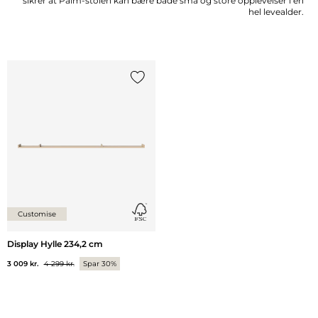
sikrer at Palm-stolen kan bære både små og store opplevelser i en
hel levealder.
Legg til {0} i listen
Customise
Display Hylle 234,2 cm
3 009 kr.
4 299 kr.
Spar 30%