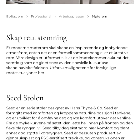
Bolia.com
Professional
Arbeidsplasser
Møterom
Skap rett stemning
Et moderne møterom skal skape en inspirerende og innbydende
atmosfære, enten det er en formell sammenheng eller et kreativt
rom. Våre design er utformet slik at de imøtekommer akkurat det,
samtidig som de gir et snev av den spesielle luksuriøse
skandinaviske følelsen. Utforsk mulighetene for forskjellige
møtesituasjoner her.
Seed Stolen
Seed er en serie stoler designet av Hans Thyge & Co. Seed er
formgitt med komforten og kroppens naturlige posisjon i tankene,
og er utviklet for å omfavne deg og yte komfort utover det vanlige.
Fra de myke kurvene på setet, den lette hellingen på fronten og den
fleksible ryggen, vil Seed tilby deg ekstraordinær komfort og blant
annet god støtte i korsryggen. Seed er dessuten produsert av
gjenbruksplast og FSC-sertifisert trevirke, og konstruksjonen er