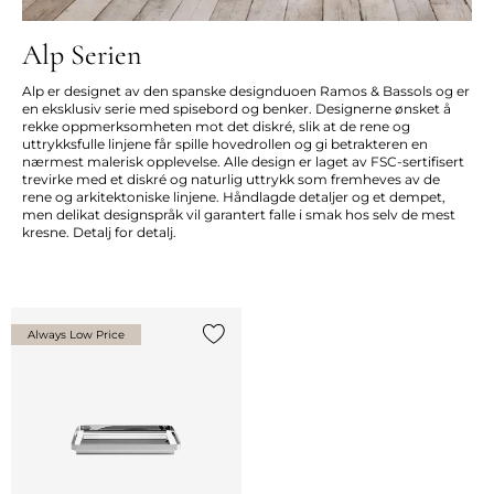
Alp Serien
Alp er designet av den spanske designduoen Ramos & Bassols og er
en eksklusiv serie med spisebord og benker. Designerne ønsket å
rekke oppmerksomheten mot det diskré, slik at de rene og
uttrykksfulle linjene får spille hovedrollen og gi betrakteren en
nærmest malerisk opplevelse. Alle design er laget av FSC-sertifisert
trevirke med et diskré og naturlig uttrykk som fremheves av de
rene og arkitektoniske linjene. Håndlagde detaljer og et dempet,
men delikat designspråk vil garantert falle i smak hos selv de mest
kresne. Detalj for detalj.
Always Low Price
Legg til {0} i listen