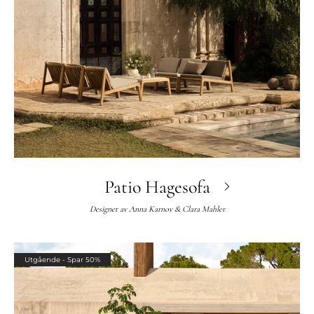
Patio Hagesofa
Designet av
Anna Karnov & Clara Mahler
Utgående - Spar 50%