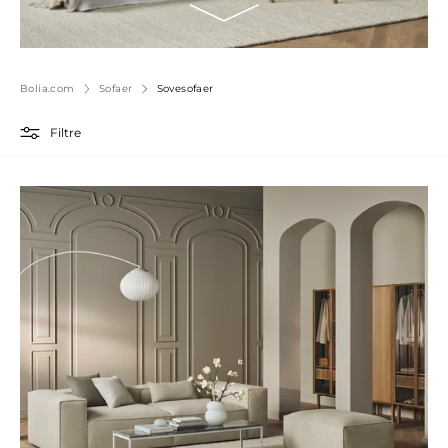
Bolia.com
Sofaer
Sovesofaer
Filtre