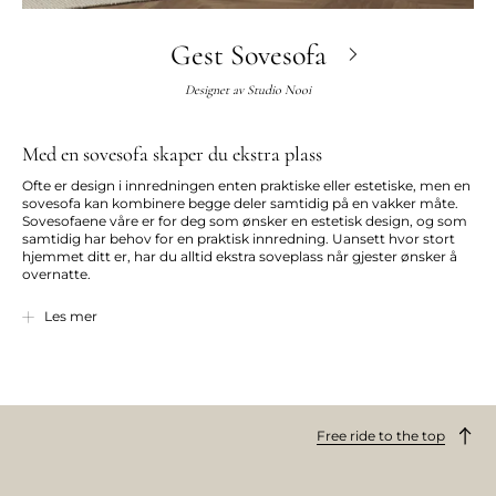
Gest Sovesofa
Designet av
Studio Nooi
Med en sovesofa skaper du ekstra plass
Ofte er design i innredningen enten praktiske eller estetiske, men en
sovesofa kan kombinere begge deler samtidig på en vakker måte.
Sovesofaene våre er for deg som ønsker en estetisk design, og som
samtidig har behov for en praktisk innredning. Uansett hvor stort
hjemmet ditt er, har du alltid ekstra soveplass når gjester ønsker å
overnatte.
Les mer
Skap et komfortabelt hjørne
Hva er vel hyggeligere enn å ta med seg dynen inn i stua og grave
seg ned med popkorn og en god film? En sovesofa gir deg plass til
hygge. Velg eventuelt en
sovesofa med sjeselong
slik at du får ekstra
Free ride to the top
god plass og har muligheten til å samle vennene dine til en
filmkveld.
En sovesofa gir deg de beste rammene for å koble av. Hos oss finner