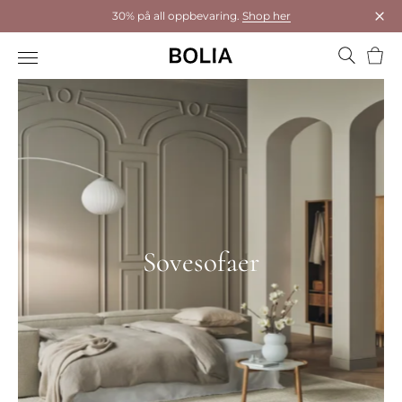
30% på all oppbevaring.
Shop her
Luk
Hand
Sovesofaer