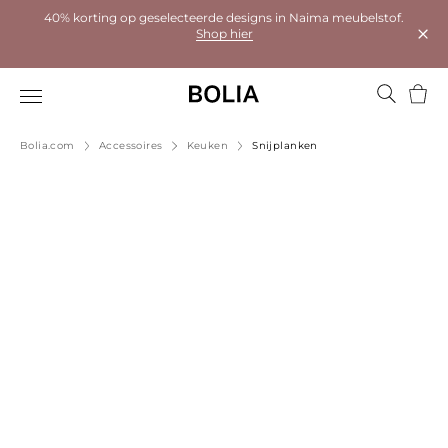
40% korting op geselecteerde designs in Naima meubelstof.
Shop hier
Dial
Wink
Bolia.com
Accessoires
Keuken
Snijplanken