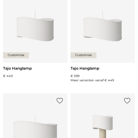
Voeg {0} toe aan de lijst
Voeg {
Customise
Customise
Tajo Hanglamp
Tajo Hanglamp
€ 449
€ 599
Meer varianten vanaf
€ 449
Voeg {0} toe aan de lijst
Voeg {