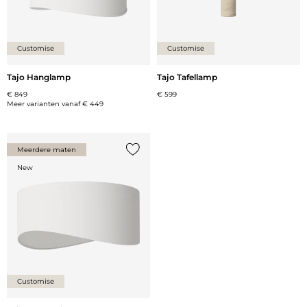
Customise
Customise
Tajo Hanglamp
Tajo Tafellamp
€ 849
€ 599
Meer varianten vanaf
€ 449
Meerdere maten
Voeg {0} toe aan de lijst
New
Customise