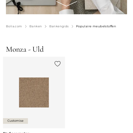
Bolia.com
Banken
Bankengids
Populaire meubelstoffen
Monza - Uld
Voeg {0} toe aan de lijst
Customise