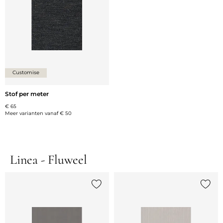
Customise
Stof per meter
€ 65
Meer varianten vanaf
€ 50
Linea - Fluweel
Voeg {0} toe aan de lijst
Voeg {