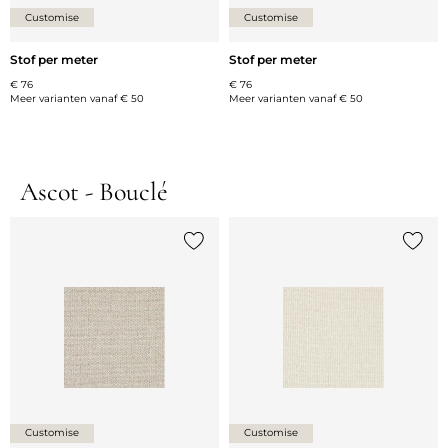
Customise
Customise
Stof per meter
Stof per meter
€ 76
€ 76
Meer varianten vanaf
€ 50
Meer varianten vanaf
€ 50
Ascot - Bouclé
Voeg {0} toe aan de lijst
Voeg {
Customise
Customise