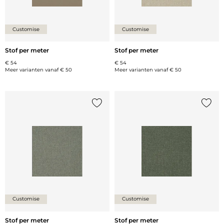
Customise
Customise
Stof per meter
Stof per meter
€ 54
€ 54
Meer varianten vanaf
€ 50
Meer varianten vanaf
€ 50
Voeg {0} toe aan de lijst
Voeg {
Customise
Customise
Stof per meter
Stof per meter