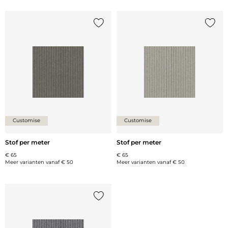
Voeg {0} toe aan de lijst
Voeg {
Customise
Customise
Stof per meter
Stof per meter
€ 65
€ 65
Meer varianten vanaf
€ 50
Meer varianten vanaf
€ 50
Voeg {0} toe aan de lijst