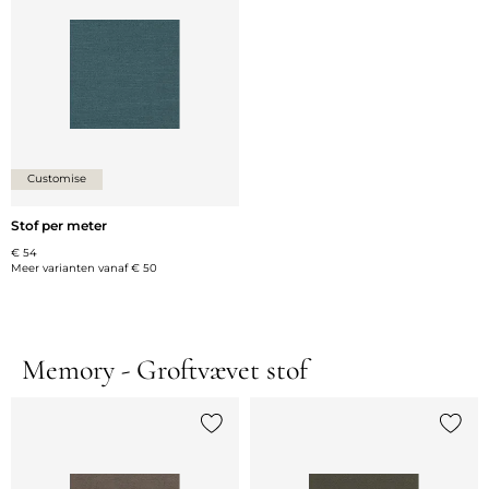
Customise
Stof per meter
€ 54
Meer varianten vanaf
€ 50
Memory - Groftvævet stof
Voeg {0} toe aan de lijst
Voeg {