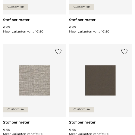
Customise
Customise
Stof per meter
Stof per meter
€ 65
€ 65
Meer varianten vanaf
€ 50
Meer varianten vanaf
€ 50
Voeg {0} toe aan de lijst
Voeg {
Customise
Customise
Stof per meter
Stof per meter
€ 65
€ 65
Meer varianten vanaf
€ 50
Meer varianten vanaf
€ 50