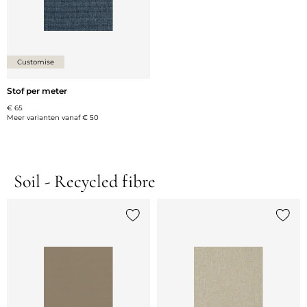
Customise
Stof per meter
€ 65
Meer varianten vanaf
€ 50
Soil - Recycled fibre
Voeg {0} toe aan de lijst
Voeg {