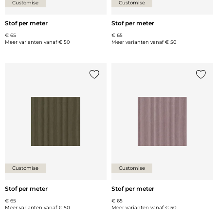
Customise
Customise
Stof per meter
Stof per meter
€ 65
€ 65
Meer varianten vanaf
€ 50
Meer varianten vanaf
€ 50
Voeg {0} toe aan de lijst
Voeg {
Customise
Customise
Stof per meter
Stof per meter
€ 65
€ 65
Meer varianten vanaf
€ 50
Meer varianten vanaf
€ 50