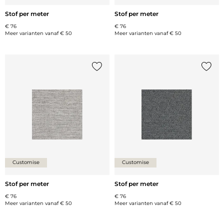
Stof per meter
Stof per meter
€ 76
€ 76
Meer varianten vanaf
€ 50
Meer varianten vanaf
€ 50
Voeg {0} toe aan de lijst
Voeg {
Customise
Customise
Stof per meter
Stof per meter
€ 76
€ 76
Meer varianten vanaf
€ 50
Meer varianten vanaf
€ 50