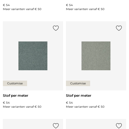
€ 54
€ 54
Meer varianten vanaf
€ 50
Meer varianten vanaf
€ 50
Voeg {0} toe aan de lijst
Voeg {
Customise
Customise
Stof per meter
Stof per meter
€ 54
€ 54
Meer varianten vanaf
€ 50
Meer varianten vanaf
€ 50