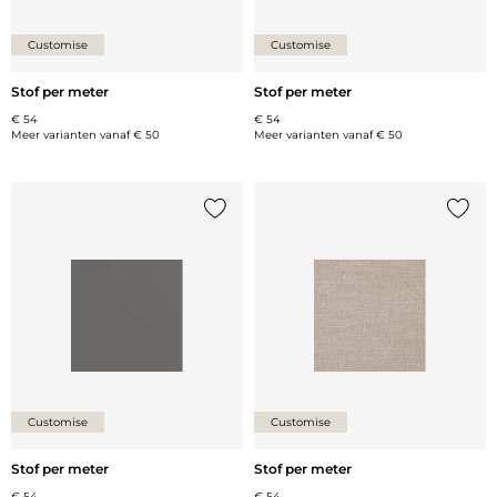
Customise
Customise
Stof per meter
Stof per meter
€ 54
€ 54
Meer varianten vanaf
€ 50
Meer varianten vanaf
€ 50
Voeg {0} toe aan de lijst
Voeg {
Customise
Customise
Stof per meter
Stof per meter
€ 54
€ 54