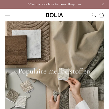
30% op modulaire banken.
Shop hier
Dial
Wink
Populaire meubelstoffen