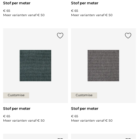
Stof per meter
Stof per meter
€ 65
€ 65
Meer varianten vanaf
€ 50
Meer varianten vanaf
€ 50
Voeg {0} toe aan de lijst
Voeg {
Customise
Customise
Stof per meter
Stof per meter
€ 65
€ 65
Meer varianten vanaf
€ 50
Meer varianten vanaf
€ 50