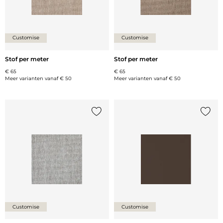
Customise
Customise
Stof per meter
Stof per meter
€ 65
€ 65
Meer varianten vanaf
€ 50
Meer varianten vanaf
€ 50
Voeg {0} toe aan de lijst
Voeg {
Customise
Customise