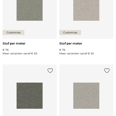
Customise
Customise
Stof per meter
Stof per meter
€ 76
€ 76
Meer varianten vanaf
€ 50
Meer varianten vanaf
€ 50
Voeg {0} toe aan de lijst
Voeg {