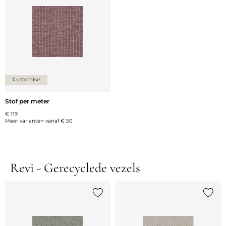
Customise
Stof per meter
€ 119
Meer varianten vanaf
€ 50
Revi - Gerecyclede vezels
Voeg {0} toe aan de lijst
Voeg {