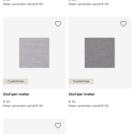
Meer varianten vanaf
€ 50
Meer varianten vanaf
€ 50
Voeg {0} toe aan de lijst
Voeg {
Customise
Customise
Stof per meter
Stof per meter
€ 54
€ 54
Meer varianten vanaf
€ 50
Meer varianten vanaf
€ 50
Voeg {0} toe aan de lijst