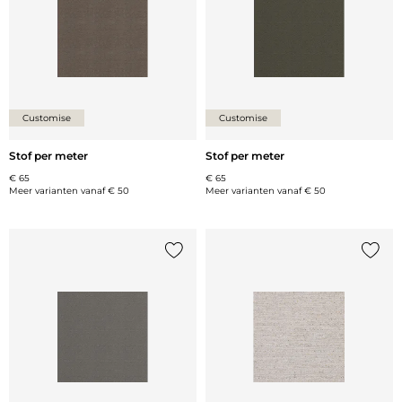
Customise
Customise
Stof per meter
Stof per meter
€ 65
€ 65
Meer varianten vanaf
€ 50
Meer varianten vanaf
€ 50
Voeg {0} toe aan de lijst
Voeg {