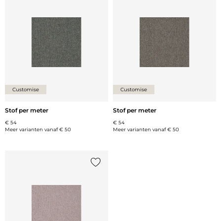
Voeg {0} toe aan de lijst
Voeg {
Customise
Customise
Stof per meter
Stof per meter
€ 54
€ 54
Meer varianten vanaf
€ 50
Meer varianten vanaf
€ 50
Voeg {0} toe aan de lijst