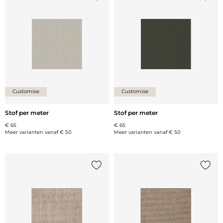
Voeg {0} toe aan de lijst
Voeg {
Customise
Customise
Stof per meter
Stof per meter
€ 65
€ 65
Meer varianten vanaf
€ 50
Meer varianten vanaf
€ 50
Voeg {0} toe aan de lijst
Voeg {