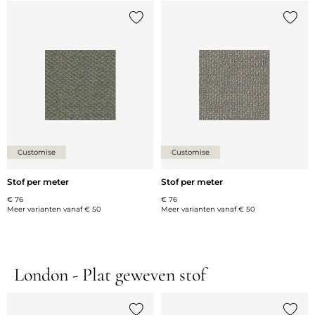
Voeg {0} toe aan de lijst
Voeg {
Customise
Customise
Stof per meter
Stof per meter
€ 76
€ 76
Meer varianten vanaf
€ 50
Meer varianten vanaf
€ 50
London - Plat geweven stof