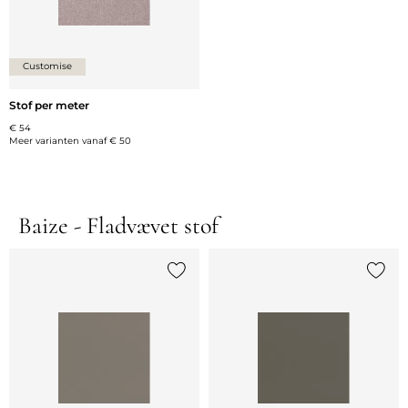
Customise
Stof per meter
€ 54
Meer varianten vanaf
€ 50
Baize - Fladvævet stof
Voeg {0} toe aan de lijst
Voeg {