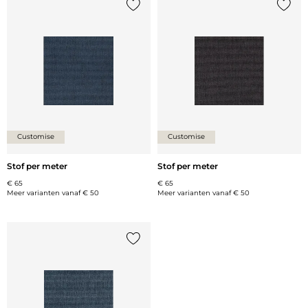
Voeg {0} toe aan de lijst
Voeg {
Customise
Customise
Stof per meter
Stof per meter
€ 65
€ 65
Meer varianten vanaf
€ 50
Meer varianten vanaf
€ 50
Voeg {0} toe aan de lijst