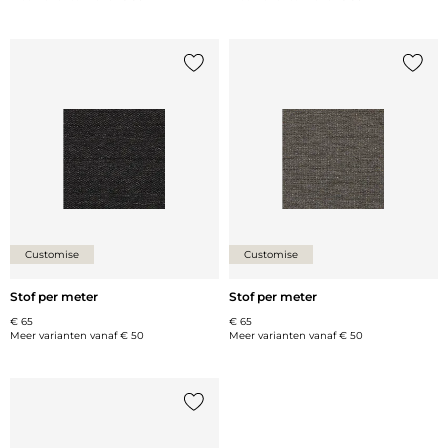
Voeg {0} toe aan de lijst
Voeg {
Customise
Customise
Stof per meter
Stof per meter
€ 65
€ 65
Meer varianten vanaf
€ 50
Meer varianten vanaf
€ 50
Voeg {0} toe aan de lijst