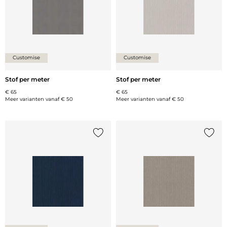
Customise
Customise
Stof per meter
Stof per meter
€ 65
€ 65
Meer varianten vanaf
€ 50
Meer varianten vanaf
€ 50
Voeg {0} toe aan de lijst
Voeg {