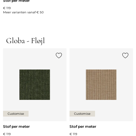
Stof per meter
€ 119
Meer varianten vanaf
€ 50
Globa - Fløjl
Voeg {0} toe aan de lijst
Voeg {
Customise
Customise
Stof per meter
Stof per meter
€ 119
€ 119