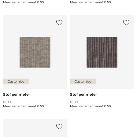
Meer varianten vanaf
€ 50
Meer varianten vanaf
€ 50
Voeg {0} toe aan de lijst
Voeg {
Customise
Customise
Stof per meter
Stof per meter
€ 119
€ 119
Meer varianten vanaf
€ 50
Meer varianten vanaf
€ 50
Voeg {0} toe aan de lijst