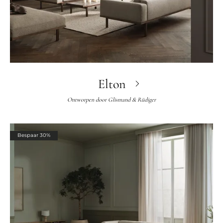
Elton
Ontworpen door
Glismand & Rüdiger
Bespaar 30%