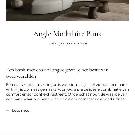
Angle Modulaire Bank
Ontworpen door
Says Who
Een bank met chaise longue geeft je het beste van
twee werelden
Een bank met chaise longue is voor jou, als je niet zomaar een bank
wilt. Hij is op maat gemaakt voor jou, als je de ideale combinatie van
comfort en schoonheid nastreeft. Onderschat nooit de waarde van
een bank waarin je heerlijk zit en die er daarnaast ook goed uitziet.
In een bank met chaise longue kun je helemaal onderuit zakken en
Lees meer
ontspannen, terwijl er is gelet op de details in het design. Geniet van
het hemelse comfort in de zachte
kussens
en laat je ogen rusten op
het mooie Scandinavische design en het hoogwaardige materiaal.
Een chaise longue-bank combineert het beste van twee werelden.