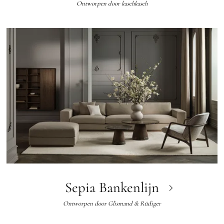
Ontworpen door
kaschkasch
Sepia Bankenlijn
Ontworpen door
Glismand & Rüdiger