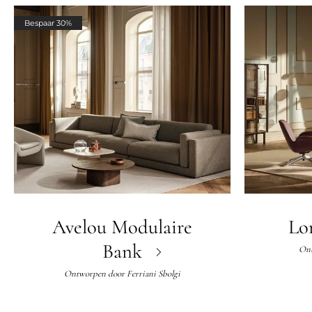
Bespaar 30%
Avelou Modulaire
Lo
Bank
Ont
Ontworpen door
Ferriani Sbolgi