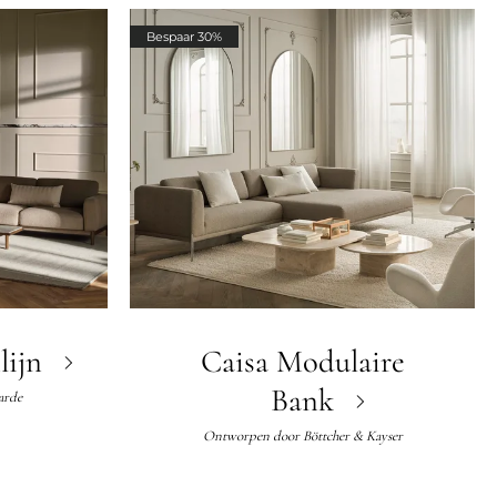
Bespaar 30%
lijn
Caisa Modulaire
Bank
arde
Ontworpen door
Böttcher & Kayser