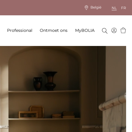
België
NL
FR
Wink
Professional
Ontmoet ons
MyBOLIA