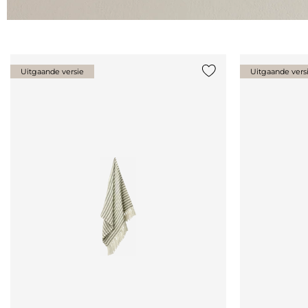
Uitgaande versie
Uitgaande vers
Voeg {0} toe aan de lij