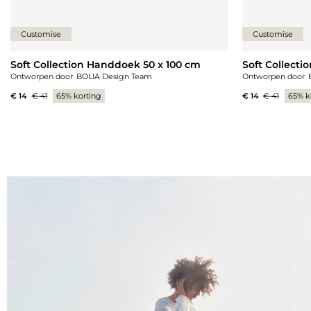
Customise
Customise
Soft Collection Handdoek 50 x 100 cm
Soft Collecti
Ontworpen door
BOLIA Design Team
Ontworpen door
€ 14
€ 41
65% korting
€ 14
€ 41
65% k