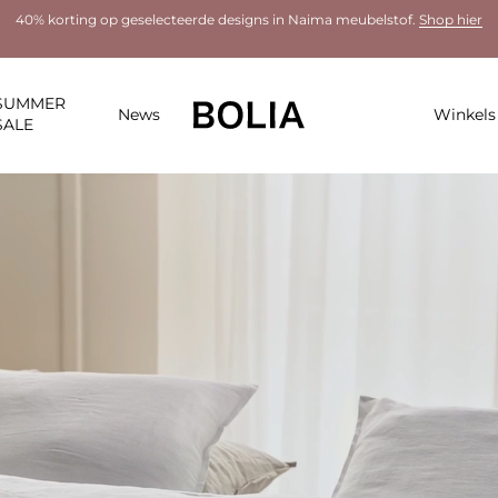
40% korting op geselecteerde designs in Naima meubelstof.
Shop hier
SUMMER
News
Winkels
SALE