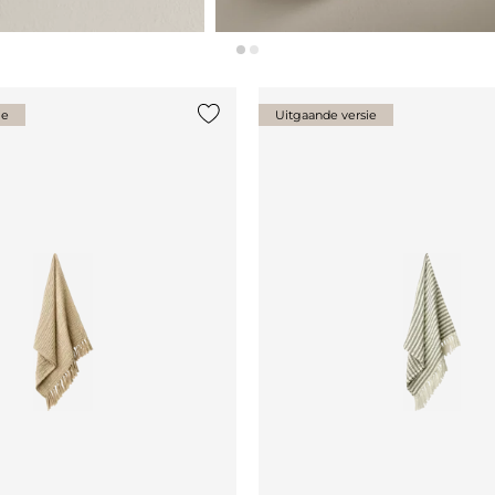
ie
Uitgaande versie
st
Voeg {0} toe aan de lijst