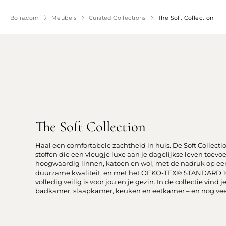
Bolia.com
Meubels
Curated Collections
The Soft Collection
The Soft Collection
Haal een comfortabele zachtheid in huis. De Soft Collecti
stoffen die een vleugje luxe aan je dagelijkse leven toe
hoogwaardig linnen, katoen en wol, met de nadruk op een n
duurzame kwaliteit, en met het OEKO-TEX® STANDARD 1
volledig veilig is voor jou en je gezin. In de collectie vind
badkamer, slaapkamer, keuken en eetkamer – en nog vee