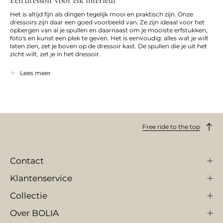
Het is altijd fijn als dingen tegelijk mooi en praktisch zijn. Onze
dressoirs zijn daar een goed voorbeeld van. Ze zijn ideaal voor het
opbergen van al je spullen en daarnaast om je mooiste erfstukken,
foto's en kunst een plek te geven. Het is eenvoudig: alles wat je wilt
laten zien, zet je boven op de dressoir kast. De spullen die je uit het
zicht wilt, zet je in het dressoir.
Je kunt onze dressoirs voor van alles gebruiken. Ben je bijvoorbeeld
Lees meer
op zoek naar een mooi TV-meubel, waarin je veel kunt opbergen en
dat er fantastisch uitziet, dan zijn onze dressoirs echt iets voor jou.
Ze geven je de klassieke eenvoud van Scandinavisch design, zodat je
er met plezier naar kijkt, ongeacht of de tv aan- of uitstaat.
Mooie dressoirs met persoonlijkheid
Free ride to the top
Wij bieden je een groot assortiment mooie dressoirs in
verschillende kleuren, groottes en materialen. Zij hebben met elkaar
gemeen dat ze een stijlvol Scandinavisch design hebben,
Contact
geïnspireerd door de designklassiekers van voorheen en de hotste
meubeldesigntrends van nu. Coole details en extravagante
materialen vervolmaken de exclusieve vormgeving die onze
Klantenservice
dressoirs kenmerkt en ze tot iets bijzonders maakt.
Collectie
Om ervoor te zorgen dat onze dressoirs bij de rest van je meubels
passen, geven we je talloze mogelijkheden om ze aan jouw wensen
Over BOLIA
aan te passen. Dat kunnen verschillende kleuren- of
materialencombinaties zijn en een heel scala aan deurtjes, poten