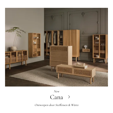
New
Cana
Ontworpen door
Steffensen & Würtz