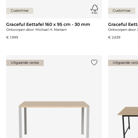
Customise
Customise
Graceful Eettafel 160 x 95 cm - 30 mm
Graceful Eett
Ontworpen door
Michael H. Nielsen
Ontworpen door
€ 1.999
€ 2.639
Uitgaande versie
Uitgaande vers
Voeg {0} toe aan de lij