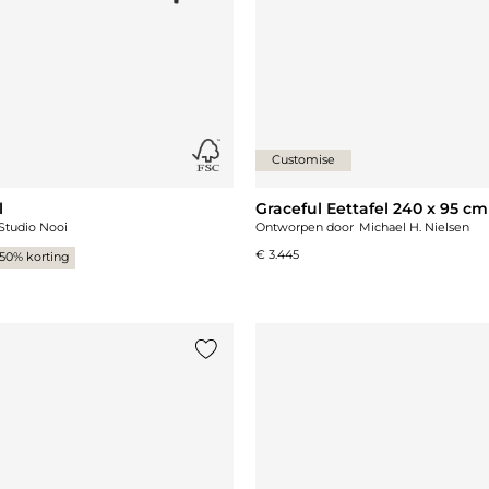
Customise
l
Graceful Eettafel 240 x 95 c
Studio Nooi
Ontworpen door
Michael H. Nielsen
€ 3.445
50% korting
st
Voeg {0} toe aan de lijst