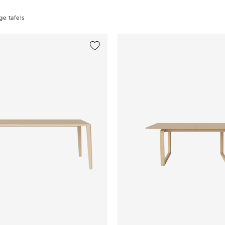
e tafels
st
Voeg {0} toe aan de lijst