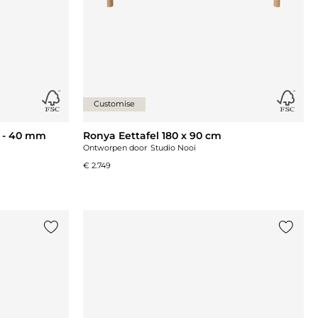
Customise
m - 40 mm
Ronya Eettafel 180 x 90 cm
Ontworpen door
Studio Nooi
€ 2.749
Voeg {0} toe aan de lijst
Voeg {0