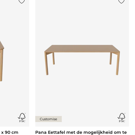
Voeg {0} toe aan de lijst
Voeg {0
Customise
 x 90 cm
Pana Eettafel met de mogelijkheid om te