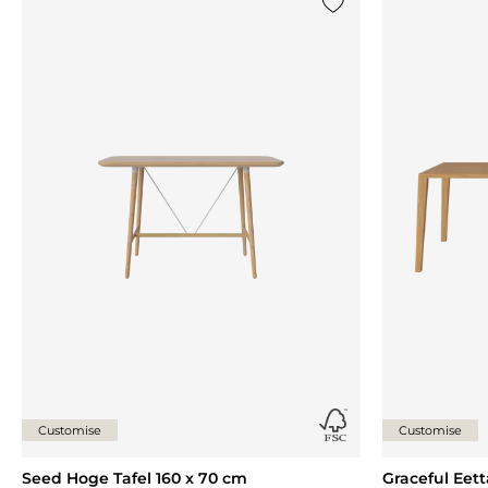
Voeg {0} toe aan de lij
Customise
Customise
Seed Hoge Tafel 160 x 70 cm
Graceful Eett