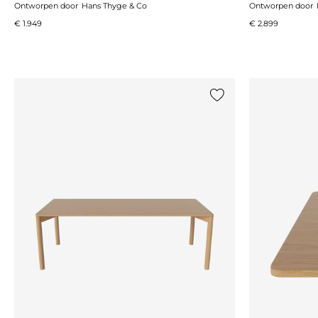
Ontworpen door
Hans Thyge & Co
Ontworpen door
€ 1.949
€ 2.899
Voeg {0} toe aan de lij