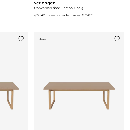
verlengen
Ontworpen door
Ferriani Sbolgi
€ 2.749
Meer varianten vanaf
€ 2.499
New
Voeg {0} toe aan de lijst
Voeg {0