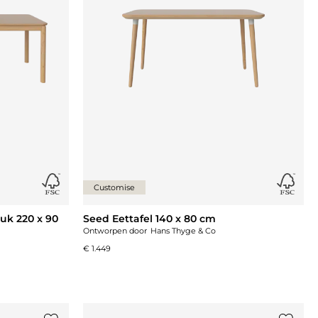
Customise
uk 220 x 90
Seed Eettafel 140 x 80 cm
Ontworpen door
Hans Thyge & Co
€ 1.449