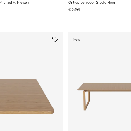
Michael H. Nielsen
Ontworpen door
Studio Nooi
€ 2.599
New
st
Voeg {0} toe aan de lijst