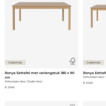
Customise
Customise
Ronya Eettafel met verlengstuk 180 x 90
Ronya Eettaf
cm
Ontworpen door
Ontworpen door
Studio Nooi
€ 3.049
€ 3.949