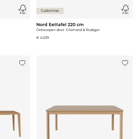
Customise
Nord Eettafel 220 cm
Ontworpen door
Glismand & Rüdiger
€ 4.029
Voeg {0} toe aan de lijst
Voeg {0