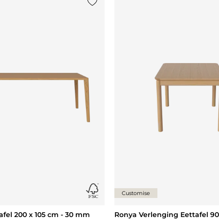
st
Voeg {0} toe aan de lijst
Customise
afel 200 x 105 cm - 30 mm
Ronya Verlenging Eettafel 90