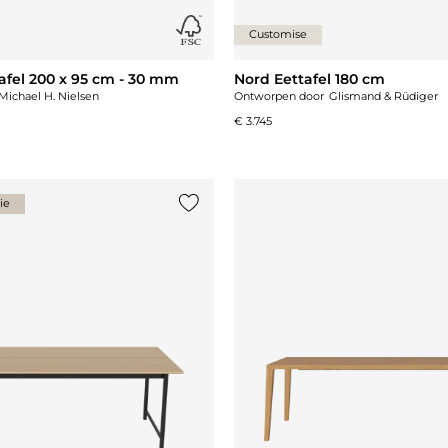
Customise
afel 200 x 95 cm - 30 mm
Nord Eettafel 180 cm
Michael H. Nielsen
Ontworpen door
Glismand & Rüdiger
€ 3.745
ie
st
Voeg {0} toe aan de lijst