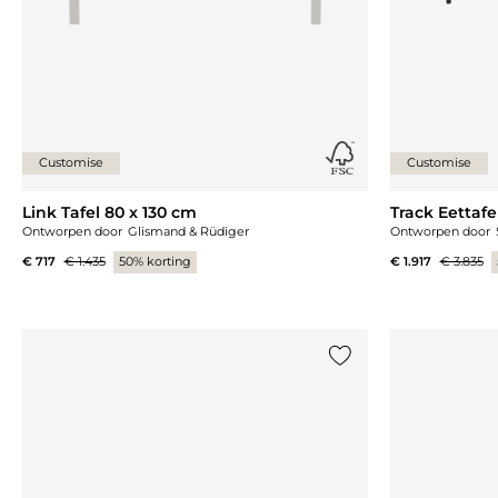
Customise
Customise
Link Tafel 80 x 130 cm
Track Eettafe
Ontworpen door
Glismand & Rüdiger
Ontworpen door
€ 717
€ 1.435
50% korting
€ 1.917
€ 3.835
Voeg {0} toe aan de lij