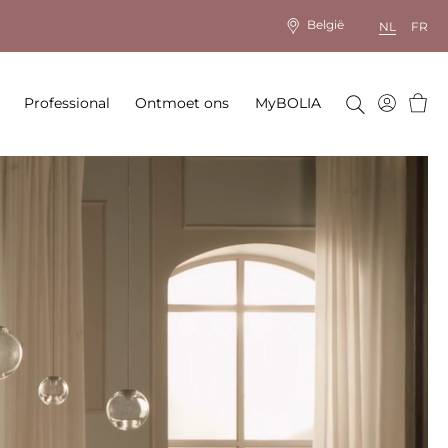
België
NL
FR
Wink
Professional
Ontmoet ons
MyBOLIA