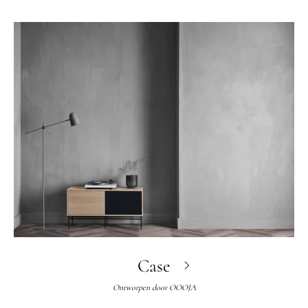
Case
Ontworpen door
OOOJA