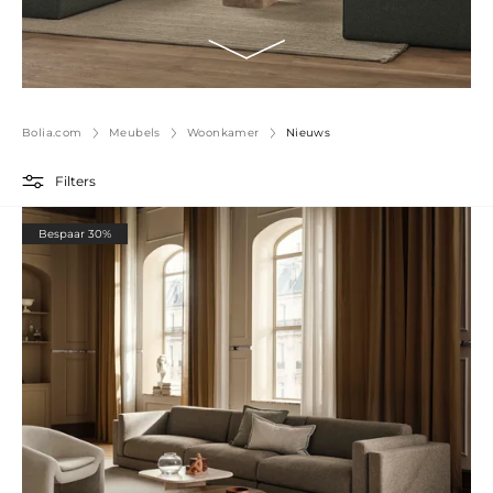
Bolia.com
Meubels
Woonkamer
Nieuws
Filters
Bespaar 30%