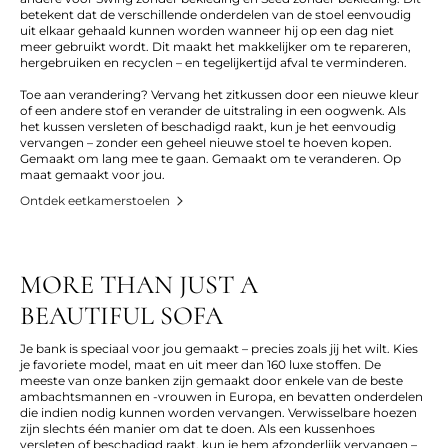
betekent dat de verschillende onderdelen van de stoel eenvoudig
uit elkaar gehaald kunnen worden wanneer hij op een dag niet
meer gebruikt wordt. Dit maakt het makkelijker om te repareren,
hergebruiken en recyclen – en tegelijkertijd afval te verminderen.
Toe aan verandering? Vervang het zitkussen door een nieuwe kleur
of een andere stof en verander de uitstraling in een oogwenk. Als
het kussen versleten of beschadigd raakt, kun je het eenvoudig
vervangen – zonder een geheel nieuwe stoel te hoeven kopen.
Gemaakt om lang mee te gaan. Gemaakt om te veranderen. Op
maat gemaakt voor jou.
Ontdek eetkamerstoelen
MORE THAN JUST A
BEAUTIFUL SOFA
Je bank is speciaal voor jou gemaakt – precies zoals jij het wilt. Kies
je favoriete model, maat en uit meer dan 160 luxe stoffen. De
meeste van onze banken zijn gemaakt
door enkele van de beste
ambachtsmannen en -vrouwen in Europa
, en bevatten onderdelen
die indien nodig kunnen worden vervangen. Verwisselbare hoezen
zijn slechts één manier om dat te doen. Als een kussenhoes
versleten of beschadigd raakt, kun je hem afzonderlijk vervangen –