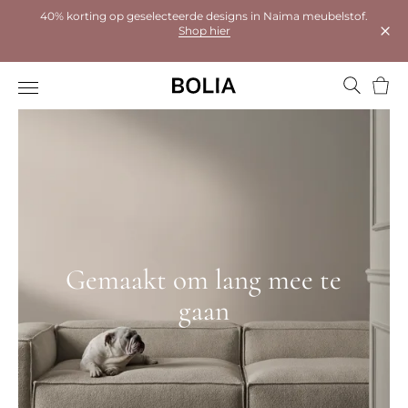
40% korting op geselecteerde designs in Naima meubelstof.
Shop hier
Dial
Wink
Gemaakt om lang mee te
gaan