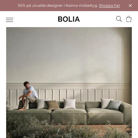
50% på utvalda designer i Naima möbeltyg.
Shoppa här
Stä
Varu