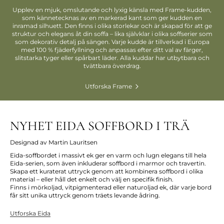
Upplev en mjuk, omslutande och lyxig känsla med Frame-kudden,
som kännetecknas av en markerad kant som ger kudden en
inramad silhuett. Den finns i olika storlekar och är skapad för att ge
struktur och elegans åt din soffa – lika självklar i olika soffserier som
som dekorativ detalj på sängen. Varje kudde är tillverkad i Europa
med 100 % fjäderfyllning och anpassas efter ditt val av färger,
slitstarka tyger eller spårbart läder. Alla kuddar har utbytbara och
tvättbara överdrag.
Utforska Frame
NYHET EIDA SOFFBORD I TRÄ
Designad av
Martin Lauritsen
Eida-soffbordet i massivt ek ger en varm och lugn elegans till hela
Eida-serien, som även inkluderar soffbord i marmor och travertin.
Skapa ett kuraterat uttryck genom att kombinera soffbord i olika
material – eller håll det enkelt och välj en specifik finish.
Finns i mörkoljad, vitpigmenterad eller naturoljad ek, där varje bord
får sitt unika uttryck genom träets levande ådring.
Utforska
Eida