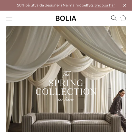
50% på utvalda designer i Naima möbeltyg.
Shoppa här
Stä
Varu