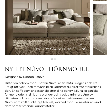
NYHET
NOORA GRAND CHAISELONG
NYHET NÚVOL HÖRNMODUL
Designad av Ramón Esteve
Historien bakom modulsoffan Núvol är en lekfull elegans och ett
luftigt uttryck – och för varje blick kommer du bli alltmer förälskad i
den. En soffa som anpassar sig efter dina behov. Mjuka, organiska
former bjuder in till lugna stunder och vackra minnen. Upplev
lättheten och hur rummet känns öppet och välkomnande med
Núvol som mittpunkt. Byt klädsel, lek med modulerna eller använd
dem som fristående loungefåtöljer.