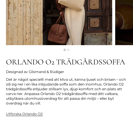
ORLANDO O2 TRÄDGÅRDSSOFFA
Designad av Glismand & Rüdiger
Det är något speciellt med att kliva ut, känna ljuset och brisen – och
slå sig ner i en lika inbjudande soffa som den inomhus. Orlando O2
trädgårdssoffa erbjuder stillsam lyx, djup komfort och en plats att
varva ner. Anpassa Orlando O2 trädgårdssoffa med ditt valbara,
utbytbara utomhusöverdrag för att passa din miljö – eller byt
överdrag när du vill.
Utforska Orlando O2