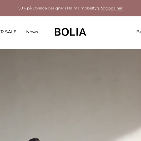
50% på utvalda designer i Naima möbeltyg.
Shoppa här
R SALE
News
Bu