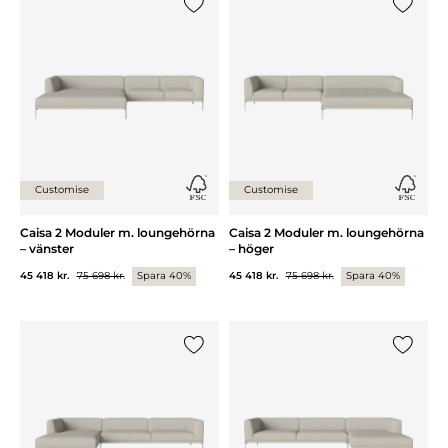
Lägg till {0} i listan
Lägg till
Customise
Customise
Caisa 2 Moduler m. loungehörna
Caisa 2 Moduler m. loungehörna
– vänster
– höger
45 418 kr.
75 698 kr.
Spara 40%
45 418 kr.
75 698 kr.
Spara 40%
Lägg till {0} i listan
Lägg till