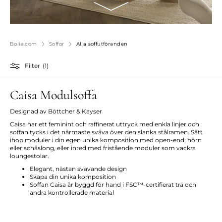
Bolia.com
Soffor
Alla soffutföranden
Filter
(1)
Caisa Modulsoffa
Designad av Böttcher & Kayser
Caisa har ett feminint och raffinerat uttryck med enkla linjer och
soffan tycks i det närmaste sväva över den slanka stålramen. Sätt
ihop moduler i din egen unika komposition med open-end, hörn
eller schäslong, eller inred med fristående moduler som vackra
loungestolar.
Elegant, nästan svävande design
Skapa din unika komposition
Soffan Caisa är byggd för hand i FSC™-certifierat trä och
andra kontrollerade material