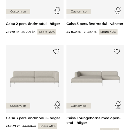
Customise
Customise
Caisa 2 pers. ändmodul - höger
Caisa 3 pers. ändmodul - vänster
21 779 kr.
36 299 kr.
Spara 40%
24 839 kr.
41 399 kr.
Spara 40%
Lägg till {0} i listan
Lägg till
Customise
Customise
Caisa 3 pers. ändmodul - höger
Caisa Loungehörna med open-
end – höger
24 839 kr.
41 399 kr.
Spara 40%