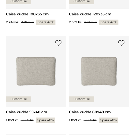
Customise
Customise
Caisa kudde 100x35 cm
Caisa kudde 120x35 cm
2 249 kr.
3 749 kr.
Spara 40%
2 369 kr.
3 949 kr.
Spara 40%
Lägg till {0} i listan
Lägg till
Customise
Customise
Caisa kudde 55x40 cm
Caisa kudde 60x48 cm
1 859 kr.
3 099 kr.
Spara 40%
1 859 kr.
3 099 kr.
Spara 40%