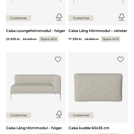
Customise
Customise
Caisa Loungehörnmodul – höger
Caisa Lång Hörnmodul – vänster
23 639 kr.
39 399 kr.
Spara 40%
17 339 kr.
28 899 kr.
Spara 40%
Lägg till {0} i listan
Lägg till
Customise
Customise
Caisa Lång Hörnmodul – höger
Caisa kudde 60x35 cm