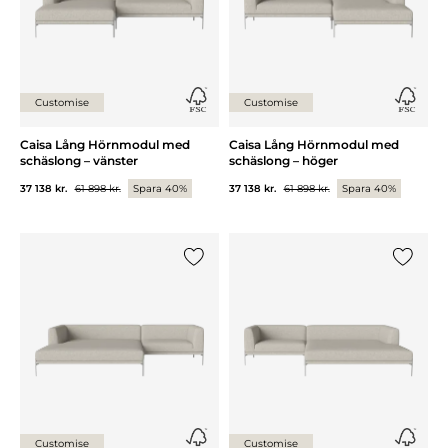
Customise
Customise
Caisa Lång Hörnmodul med
Caisa Lång Hörnmodul med
schäslong – vänster
schäslong – höger
37 138 kr.
61 898 kr.
Spara 40%
37 138 kr.
61 898 kr.
Spara 40%
Lägg till {0} i listan
Lägg till
Customise
Customise