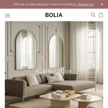
50% på utvalda designer i Naima möbeltyg.
Shoppa här
Stä
Varu
Caisa soffor