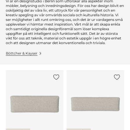
Vi är en designstudio i Berlin som utforskar alla aspekter inom
möbler, belysning och inredningsdesign. För oss har design blivit en
oskiljaktig del av våra liv, ett uttryck för vår personlighet och en
kreativ spegling av vår omvärlds sociala och kulturella historia. Vi
ser möjligheter i allt runt omkring oss, och det är ur vardagens små
upplevelser vi hämtar mest inspiration. Vårt mål är att skapa enkla
och samtidigt originella designföremål som löser komplexa
uppgifter på ett intelligent och funktionellt sätt. Det är av största
vikt för oss att teknik, material och estetik uppgår i en högre enhet
och att designen utmanar det konventionella och triviala.
Böttcher & Kayser
Lägg till {0} i listan
Lägg till