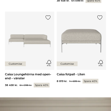
38 458 kr.
64 098 kr.
Spara 40%
Lägg till {0} i listan
Lägg till
Customise
Customise
Caisa Loungehörna med open-
Caisa fotpall - Liten
end – vänster
8 819 kr.
14 699 kr.
Spara 40%
38 458 kr.
64 098 kr.
Spara 40%