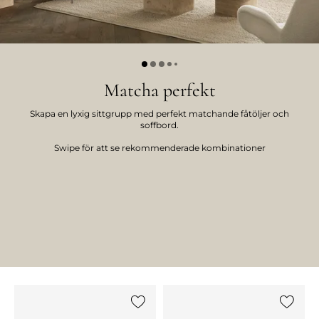
Matcha perfekt
Skapa en lyxig sittgrupp med perfekt matchande fåtöljer och
soffbord.
Swipe för att se rekommenderade kombinationer
Lägg till {0} i listan
Lägg till