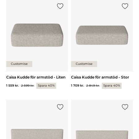
Lägg till {0} i listan
Lägg till
Customise
Customise
Caisa Kudde för armstöd - Liten
Caisa Kudde för armstöd - Stor
1 559 kr.
2 599 kr.
Spara 40%
1 709 kr.
2 849 kr.
Spara 40%
Lägg till {0} i listan
Lägg till