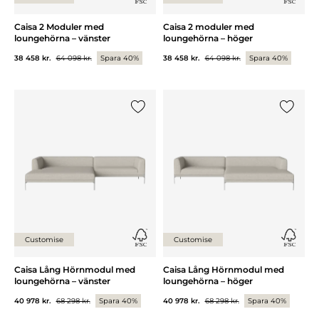
Caisa 2 Moduler med
Caisa 2 moduler med
loungehörna – vänster
loungehörna – höger
38 458 kr.
64 098 kr.
Spara 40%
38 458 kr.
64 098 kr.
Spara 40%
Lägg till {0} i listan
Lägg till
Customise
Customise
Caisa Lång Hörnmodul med
Caisa Lång Hörnmodul med
loungehörna – vänster
loungehörna – höger
40 978 kr.
68 298 kr.
Spara 40%
40 978 kr.
68 298 kr.
Spara 40%