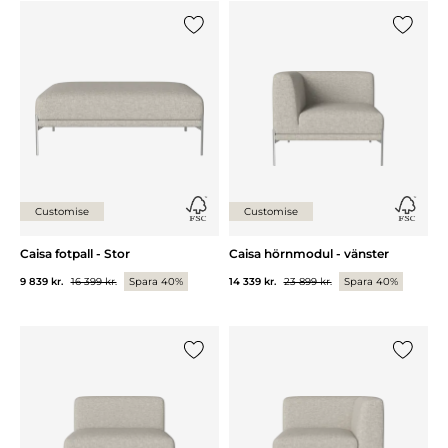
Lägg till {0} i listan
Lägg till
Customise
Customise
Caisa fotpall - Stor
Caisa hörnmodul - vänster
9 839 kr.
16 399 kr.
Spara 40%
14 339 kr.
23 899 kr.
Spara 40%
Lägg till {0} i listan
Lägg till