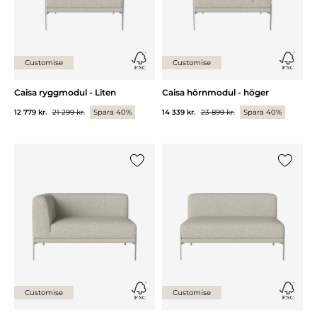
Customise
Customise
Caisa ryggmodul - Liten
Caisa hörnmodul - höger
12 779 kr.
21 299 kr.
Spara 40%
14 339 kr.
23 899 kr.
Spara 40%
Lägg till {0} i listan
Lägg till
Customise
Customise