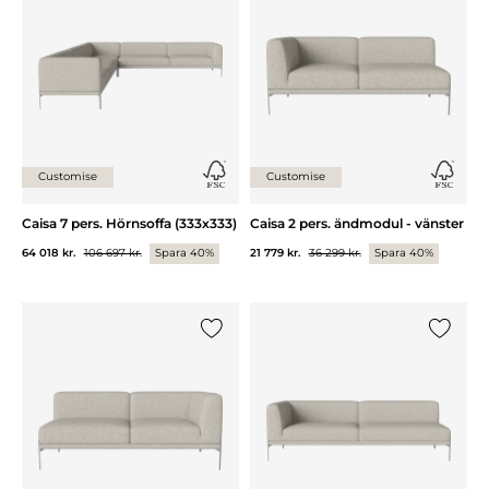
Customise
Customise
Caisa 7 pers. Hörnsoffa (333x333)
Caisa 2 pers. ändmodul - vänster
64 018 kr.
106 697 kr.
Spara 40%
21 779 kr.
36 299 kr.
Spara 40%
Lägg till {0} i listan
Lägg till