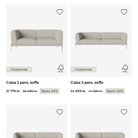
Lägg till {0} i listan
Lägg till
Customise
Customise
Caisa 2 pers. soffa
Caisa 3 pers. soffa
21 779 kr.
36 299 kr.
Spara 40%
24 839 kr.
41 399 kr.
Spara 40%
Lägg till {0} i listan
Lägg till