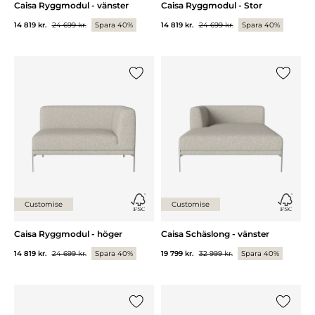
Caisa Ryggmodul - vänster
Caisa Ryggmodul - Stor
14 819 kr.
24 699 kr.
Spara 40%
14 819 kr.
24 699 kr.
Spara 40%
Lägg till {0} i listan
Lägg till
Customise
Customise
Caisa Ryggmodul - höger
Caisa Schäslong - vänster
14 819 kr.
24 699 kr.
Spara 40%
19 799 kr.
32 999 kr.
Spara 40%