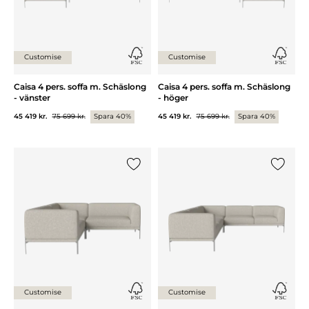
Customise
Customise
Caisa 4 pers. soffa m. Schäslong
Caisa 4 pers. soffa m. Schäslong
- vänster
- höger
45 419 kr.
75 699 kr.
Spara 40%
45 419 kr.
75 699 kr.
Spara 40%
Lägg till {0} i listan
Lägg till
Customise
Customise