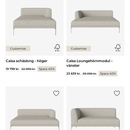
Lägg till {0} i listan
Lägg till
Customise
Customise
Caisa schäslong - höger
Caisa Loungehörnmodul –
vänster
19 799 kr.
32 999 kr.
Spara 40%
23 639 kr.
39 399 kr.
Spara 40%
Lägg till {0} i listan
Lägg till