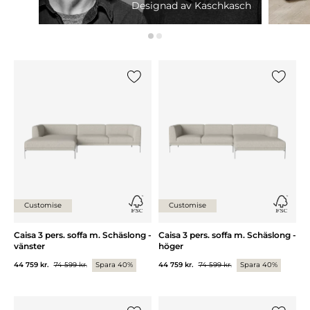
Designad av Kaschkasch
Lägg till {0} i listan
Lägg till
Customise
Customise
Caisa 3 pers. soffa m. Schäslong -
Caisa 3 pers. soffa m. Schäslong -
vänster
höger
44 759 kr.
74 599 kr.
Spara 40%
44 759 kr.
74 599 kr.
Spara 40%