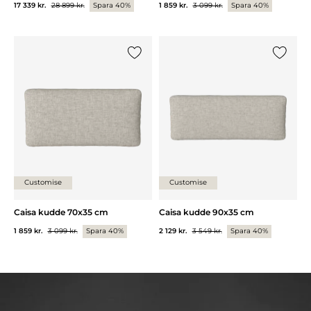
17 339 kr.
28 899 kr.
Spara 40%
1 859 kr.
3 099 kr.
Spara 40%
Lägg till {0} i listan
Lägg till
Customise
Customise
Caisa kudde 70x35 cm
Caisa kudde 90x35 cm
1 859 kr.
3 099 kr.
Spara 40%
2 129 kr.
3 549 kr.
Spara 40%