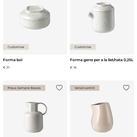
Customise
Customise
Forma bol
Forma gerra per a la llet/nata 0,25L
€ 31
€ 16
Preus Sempre Baixos
Versió sortint
{0} ja està a la llista
{0} ja 