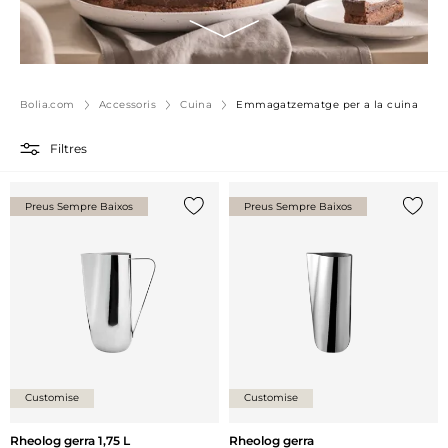
Bolia.com
Accessoris
Cuina
Emmagatzematge per a la cuina
Filtres
Preus Sempre Baixos
Preus Sempre Baixos
{0} ja està a la llista
{0} ja 
Customise
Customise
Rheolog gerra 1,75 L
Rheolog gerra