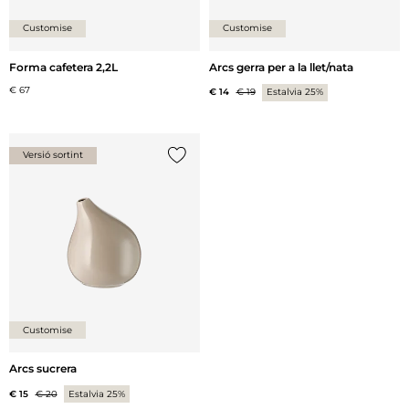
Customise
Customise
Forma cafetera 2,2L
Arcs gerra per a la llet/nata
€ 67
€ 14
€ 19
Estalvia 25%
Versió sortint
{0} ja està a la llista
Customise
Arcs sucrera
€ 15
€ 20
Estalvia 25%