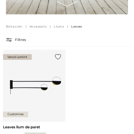
Bolia.com
Accessoris
Llums
Leaves
Filtres
Versió sortint
{0} ja està a la llista
Customise
Leaves llum de paret