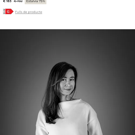
€ 183
€ 732
Estalvia 75%
Fulls de producte