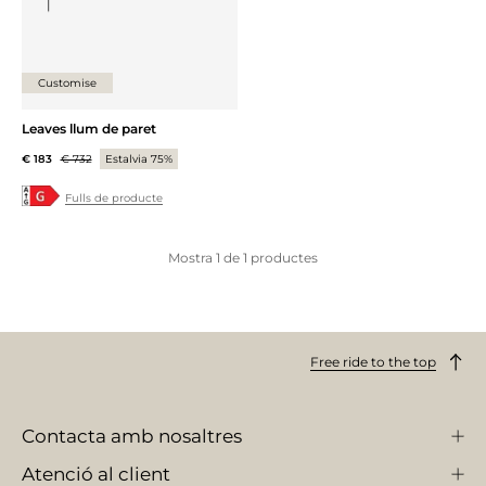
Customise
Leaves llum de paret
€ 183
€ 732
Estalvia 75%
Fulls de producte
Mostra
1
de
1
productes
Free ride to the top
Contacta amb nosaltres
Atenció al client