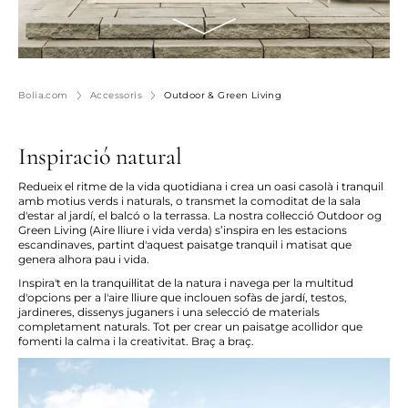
Bolia.com
Accessoris
Outdoor & Green Living
Inspiració natural
Redueix el ritme de la vida quotidiana i crea un oasi casolà i tranquil
amb motius verds i naturals, o transmet la comoditat de la sala
d'estar al jardí, el balcó o la terrassa. La nostra col·lecció Outdoor og
Green Living (Aire lliure i vida verda) s’inspira en les estacions
escandinaves, partint d'aquest paisatge tranquil i matisat que
genera alhora pau i vida.
Inspira't en la tranquil·litat de la natura i navega per la multitud
d'opcions per a l'aire lliure que inclouen sofàs de jardí, testos,
jardineres, dissenys juganers i una selecció de materials
completament naturals. Tot per crear un paisatge acollidor que
fomenti la calma i la creativitat. Braç a braç.