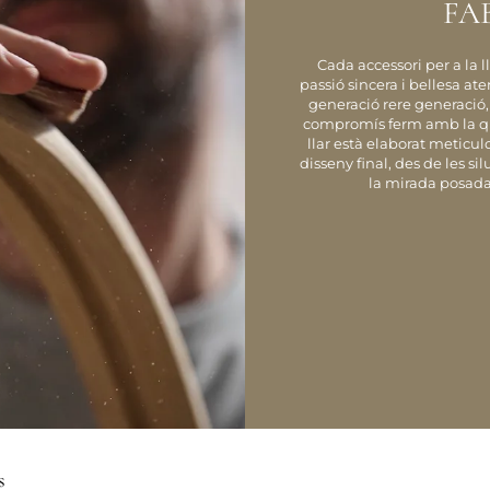
FA
Cada accessori per a la 
passió sincera i bellesa a
generació rere generació,
compromís ferm amb la quali
llar està elaborat meticul
disseny final, des de les si
la mirada posada 
s