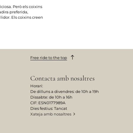
ciosa. Però els coixins
adira preferida,
lidor. Els coixins creen
Free ride to the top
Contacta amb nosaltres
Horari:
De dilluns a divendres: de 10h a 19h
Dissabte: de 10h a 16h
CIF: ESN0177989A
Dies festius: Tancat
Xateja amb nosaltres