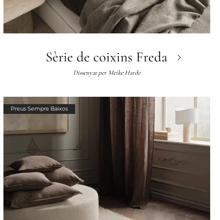
Sèrie de coixins Freda
Dissenyat per
Meike Harde
Preus Sempre Baixos