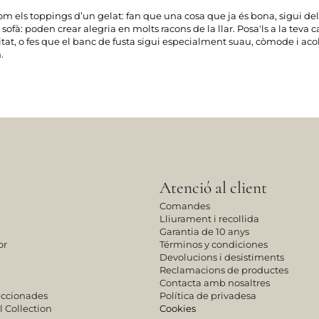
com els toppings d’un gelat: fan que una cosa que ja és bona, sigui deli
fà: poden crear alegria en molts racons de la llar. Posa'ls a la teva c
vitat, o fes que el banc de fusta sigui especialment suau, còmode i acol
.
Atenció al client
Comandes
Lliurament i recollida
Garantia de 10 anys
or
Términos y condiciones
Devolucions i desistiments
Reclamacions de productes
Contacta amb nosaltres
leccionades
Política de privadesa
l Collection
Cookies