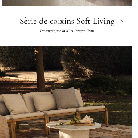
Sèrie de coixins Soft Living
Dissenyat per
BOLIA Design Team