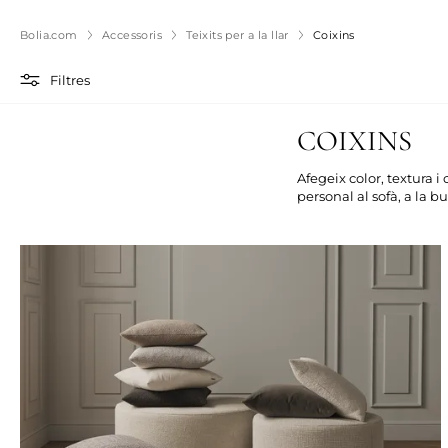
Bolia.com
Accessoris
Teixits per a la llar
Coixins
Filtres
COIXINS
Afegeix color, textura 
personal al sofà, a la b