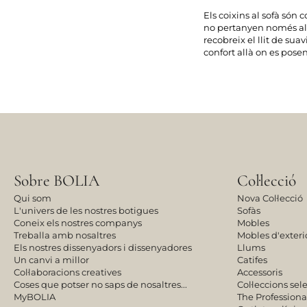
Els coixins al sofà són 
no pertanyen només al so
recobreix el llit de sua
confort allà on es posen
Sobre BOLIA
Col·lecció
Qui som
Nova Col·lecció
L'univers de les nostres botigues
Sofàs
Coneix els nostres companys
Mobles
Treballa amb nosaltres
Mobles d'exteri
Els nostres dissenyadors i dissenyadores
Llums
Un canvi a millor
Catifes
Col·laboracions creatives
Accessoris
Coses que potser no saps de nosaltres...
Col·leccions se
MyBOLIA
The Professiona