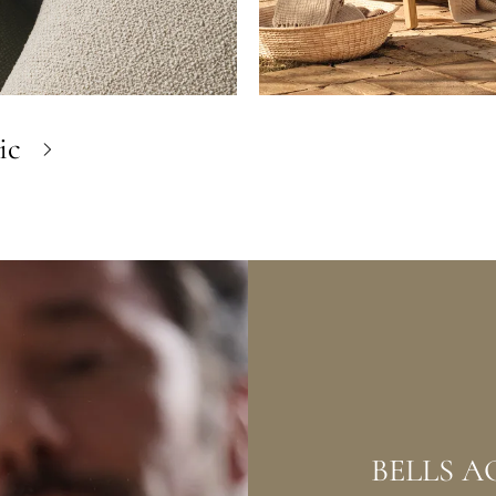
ic
BELLS A