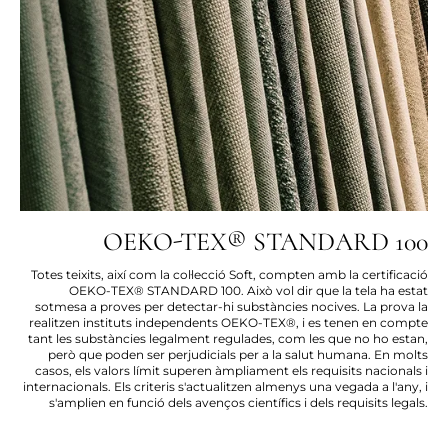
OEKO-TEX® STANDARD 100
Totes teixits, així com la col·lecció Soft, compten amb la certificació
OEKO-TEX® STANDARD 100. Això vol dir que la tela ha estat
sotmesa a proves per detectar-hi substàncies nocives. La prova la
realitzen instituts independents OEKO-TEX®, i es tenen en compte
tant les substàncies legalment regulades, com les que no ho estan,
però que poden ser perjudicials per a la salut humana. En molts
casos, els valors límit superen àmpliament els requisits nacionals i
internacionals. Els criteris s'actualitzen almenys una vegada a l'any, i
s'amplien en funció dels avenços científics i dels requisits legals.