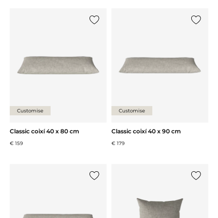
{0} ja està a la llista
{0} ja es
Customise
Customise
Classic coixí 40 x 80 cm
Classic coixí 40 x 90 cm
€ 159
€ 179
{0} ja està a la llista
{0} ja es