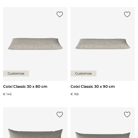
{0} ja està a la llista
{0} ja 
Customise
Customise
Coixí Classic 30 x 80 cm
Coixí Classic 30 x 90 cm
€ 145
€ 165
{0} ja està a la llista
{0} ja 