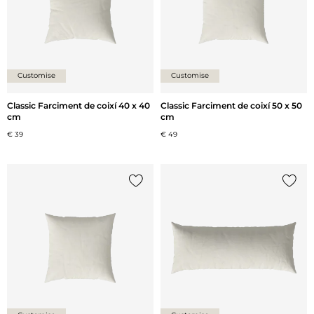
Customise
Customise
Classic Farciment de coixí 40 x 40
Classic Farciment de coixí 50 x 50
cm
cm
€ 39
€ 49
{0} ja està a la llista
{0} ja 