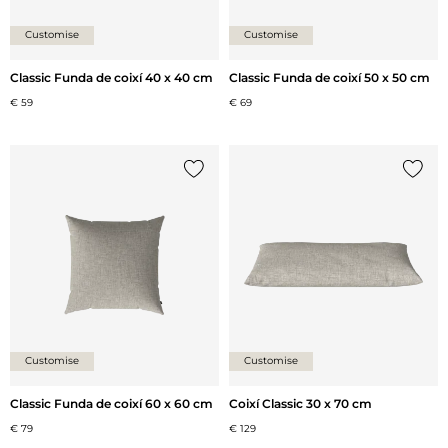
Customise
Customise
Classic Funda de coixí 40 x 40 cm
Classic Funda de coixí 50 x 50 cm
€ 59
€ 69
{0} ja està a la llista
{0} ja 
Customise
Customise
Classic Funda de coixí 60 x 60 cm
Coixí Classic 30 x 70 cm
€ 79
€ 129