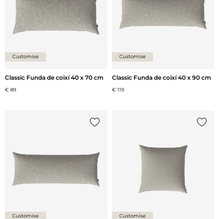
Customise
Customise
Classic Funda de coixí 40 x 70 cm
Classic Funda de coixí 40 x 90 cm
€ 89
€ 119
{0} ja està a la llista
{0} ja 
Customise
Customise