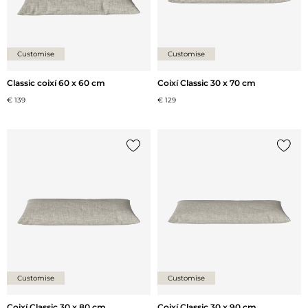
Customise
Customise
Classic coixí 60 x 60 cm
Coixí Classic 30 x 70 cm
€ 139
€ 129
{0} ja està a la llista
{0} ja 
Customise
Customise
Coixí Classic 30 x 80 cm
Coixí Classic 30 x 90 cm