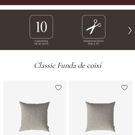
Classic Funda de coixí
{0} ja està a la llista
{0} ja 