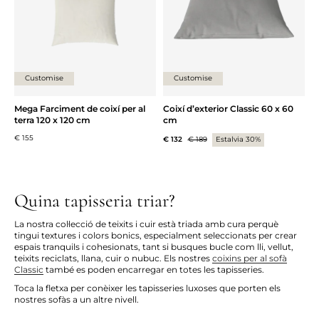
Customise
Customise
Mega Farciment de coixí per al
Coixí d’exterior Classic 60 x 60
terra 120 x 120 cm
cm
€ 155
€ 132
€ 189
Estalvia 30%
Quina tapisseria triar?
La nostra col·lecció de teixits i cuir està triada amb cura perquè
tingui textures i colors bonics, especialment seleccionats per crear
espais tranquils i cohesionats, tant si busques bucle com lli, vellut,
teixits reciclats, llana, cuir o nubuc. Els nostres
coixins per al sofà
Classic
també es poden encarregar en totes les tapisseries.
Toca la fletxa per conèixer les tapisseries luxoses que porten els
nostres sofàs a un altre nivell.