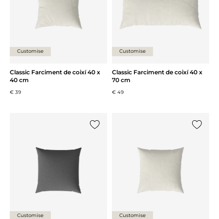
Customise
Customise
Classic Farciment de coixí 40 x
Classic Farciment de coixí 40 x
40 cm
70 cm
€ 39
€ 49
{0} ja està a la llista
{0} ja es
Customise
Customise