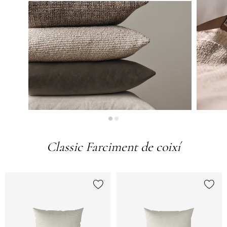
Classic Farciment de coixí
{0} ja està a la llista
{0} ja 