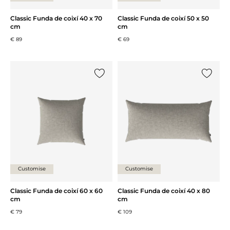
Classic Funda de coixí 40 x 70
Classic Funda de coixí 50 x 50
cm
cm
€ 89
€ 69
{0} ja està a la llista
{0} ja es
Customise
Customise
Classic Funda de coixí 60 x 60
Classic Funda de coixí 40 x 80
cm
cm
€ 79
€ 109