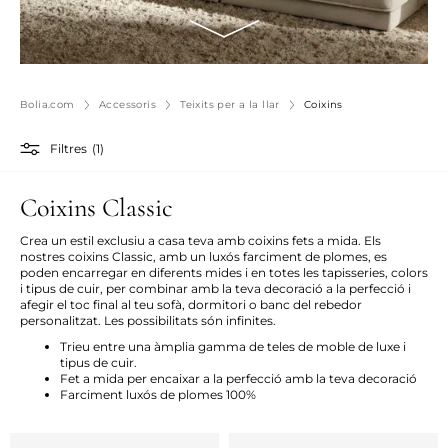
Bolia.com
Accessoris
Teixits per a la llar
Coixins
Filtres
(1)
Coixins Classic
Crea un estil exclusiu a casa teva amb coixins fets a mida. Els
nostres coixins Classic, amb un luxós farciment de plomes, es
poden encarregar en diferents mides i en totes les tapisseries, colors
i tipus de cuir, per combinar amb la teva decoració a la perfecció i
afegir el toc final al teu sofà, dormitori o banc del rebedor
personalitzat. Les possibilitats són infinites.
Trieu
entre
una
àmplia
gamma de
teles
de
moble
de
luxe
i
tipus
de
cuir
.
Fet a mida per encaixar a la perfecció amb la teva decoració
Farciment luxós de plomes 100%