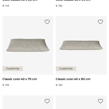
€ 145
€ 165
{0} ja està a la llista
{0} ja 
Customise
Customise
Classic coixí 40 x 70 cm
Classic coixí 40 x 80 cm
€ 139
€ 159
{0} ja està a la llista
{0} ja 