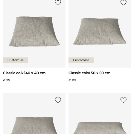
{0} ja està a la llista
{0} ja 
Customise
Customise
Classic coixí 40 x 40 cm
Classic coixí 50 x 50 cm
€ 95
€ 119
{0} ja està a la llista
{0} ja 