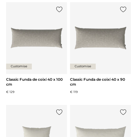
{0} ja està a la llista
{0} ja es
Customise
Customise
Classic Funda de coixí 40 x 100
Classic Funda de coixí 40 x 90
cm
cm
€ 129
€ 119
{0} ja està a la llista
{0} ja es