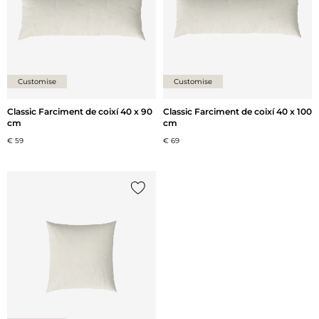
Customise
Customise
Classic Farciment de coixí 40 x 90
Classic Farciment de coixí 40 x 100
cm
cm
€ 59
€ 69
{0} ja està a la llista