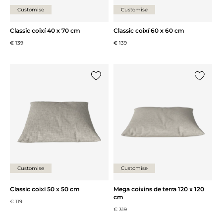
Customise
Customise
Classic coixí 40 x 70 cm
Classic coixí 60 x 60 cm
€ 139
€ 139
{0} ja està a la llista
{0} ja es
Customise
Customise
Classic coixí 50 x 50 cm
Mega coixins de terra 120 x 120
cm
€ 119
€ 319