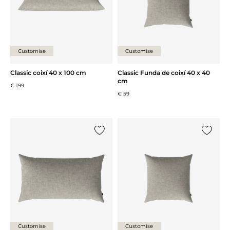
Customise
Customise
Classic coixí 40 x 100 cm
Classic Funda de coixí 40 x 40
cm
€ 199
€ 59
{0} ja està a la llista
{0} ja es
Customise
Customise