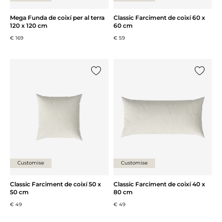
Mega Funda de coixí per al terra
Classic Farciment de coixí 60 x
120 x 120 cm
60 cm
€ 169
€ 59
{0} ja està a la llista
{0} ja es
Customise
Customise
Classic Farciment de coixí 50 x
Classic Farciment de coixí 40 x
50 cm
80 cm
€ 49
€ 49