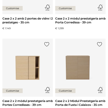
Customise
Customise
Case 2 x 2 amb 2 portes de vidre i 2
Case 2 x 2 mòdul prestatgeria amb
prestatges - 35 cm
Porta Corredissa - 39 cm
€ 1.149
€ 1.299
{0} ja està a la llista
{0} ja 
Customise
Customise
Case 2 x 2 mòdul prestatgeria amb
Case 2 x 2 Mòdul Prestatgeria amb
Portes Corredisses - 39 cm
Porta de Fusta i Calaixos - 35 cm