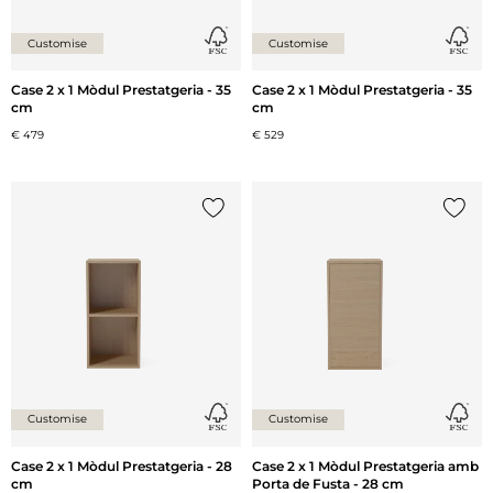
Customise
Customise
Case 2 x 1 Mòdul Prestatgeria - 35
Case 2 x 1 Mòdul Prestatgeria - 35
cm
cm
€ 479
€ 529
{0} ja està a la llista
{0} ja 
Customise
Customise
Case 2 x 1 Mòdul Prestatgeria - 28
Case 2 x 1 Mòdul Prestatgeria amb
cm
Porta de Fusta - 28 cm