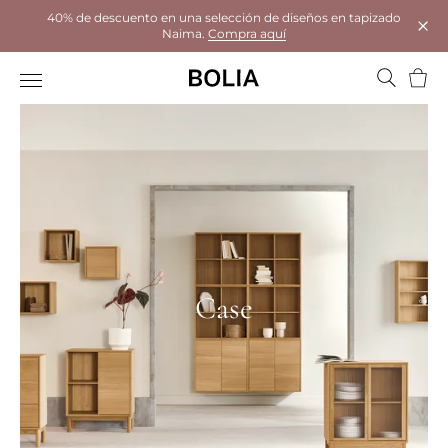
40% de descuento en una selección de diseños en tapizado
Naima.
Compra aquí
Tanc
Cistel
Case