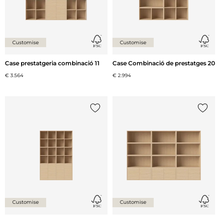
Customise
Customise
Case prestatgeria combinació 11
Case Combinació de prestatges 20
€ 3.564
€ 2.994
{0} ja està a la llista
{0} ja 
Customise
Customise