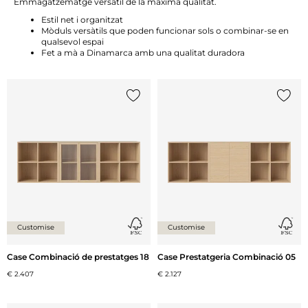
Emmagatzematge versàtil de la màxima qualitat.
Estil net i organitzat
Mòduls versàtils que poden funcionar sols o combinar-se en
qualsevol espai
Fet a mà a Dinamarca amb una qualitat duradora
{0} ja està a la llista
{0} ja 
Customise
Customise
Case Combinació de prestatges 18
Case Prestatgeria Combinació 05
€ 2.407
€ 2.127