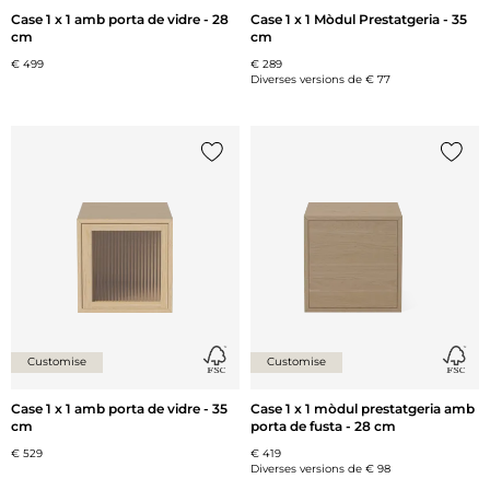
Case 1 x 1 amb porta de vidre - 28
Case 1 x 1 Mòdul Prestatgeria - 35
cm
cm
€ 499
€ 289
Diverses versions de
€ 77
{0} ja està a la llista
{0} ja 
Customise
Customise
Case 1 x 1 amb porta de vidre - 35
Case 1 x 1 mòdul prestatgeria amb
cm
porta de fusta - 28 cm
€ 529
€ 419
Diverses versions de
€ 98