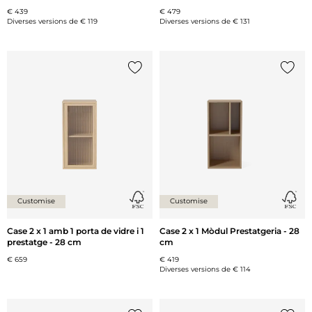
€ 439
€ 479
Diverses versions de
€ 119
Diverses versions de
€ 131
{0} ja està a la llista
{0} ja 
Customise
Customise
Case 2 x 1 amb 1 porta de vidre i 1
Case 2 x 1 Mòdul Prestatgeria - 28
prestatge - 28 cm
cm
€ 659
€ 419
Diverses versions de
€ 114