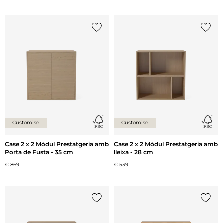
{0} ja està a la llista
{0} ja 
Customise
Customise
Case 2 x 2 Mòdul Prestatgeria amb
Case 2 x 2 Mòdul Prestatgeria amb
Porta de Fusta - 35 cm
lleixa - 28 cm
€ 869
€ 539
{0} ja està a la llista
{0} ja 