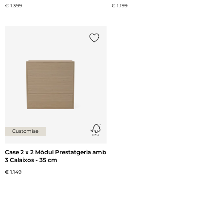
€ 1.399
€ 1.199
{0} ja està a la llista
Customise
Case 2 x 2 Mòdul Prestatgeria amb
3 Calaixos - 35 cm
€ 1.149