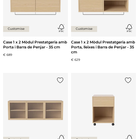
Customise
Customise
Case 1 x 2 Mòdul Prestatgeria amb
Case 1 x 2 Mòdul Prestatgeria amb
Porta i Barra de Penjar - 35 cm
Porta, lleixes i Barra de Penjar - 35
cm
€ 689
€ 629
{0} ja està a la llista
{0} ja 