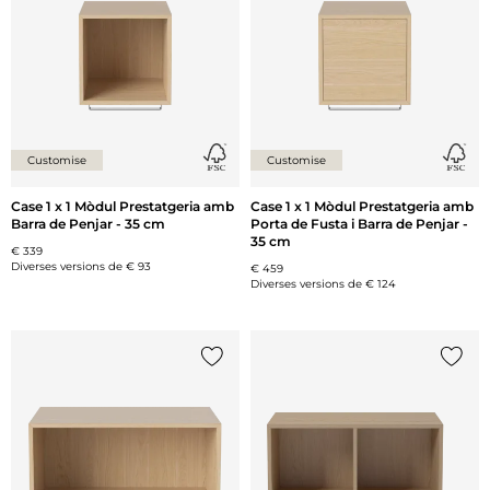
Customise
Customise
Case 1 x 1 Mòdul Prestatgeria amb
Case 1 x 1 Mòdul Prestatgeria amb
Barra de Penjar - 35 cm
Porta de Fusta i Barra de Penjar -
35 cm
€ 339
Diverses versions de
€ 93
€ 459
Diverses versions de
€ 124
{0} ja està a la llista
{0} ja 