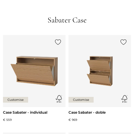
Sabater Case
{0} ja està a la llista
{0} ja 
Customise
Customise
Case Sabater - individual
Case Sabater - doble
€ 559
€ 969