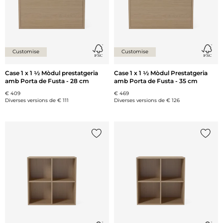
Customise
Customise
Case 1 x 1 ½ Mòdul prestatgeria
Case 1 x 1 ½ Mòdul Prestatgeria
amb Porta de Fusta - 28 cm
amb Porta de Fusta - 35 cm
€ 409
€ 469
Diverses versions de
€ 111
Diverses versions de
€ 126
{0} ja està a la llista
{0} ja 