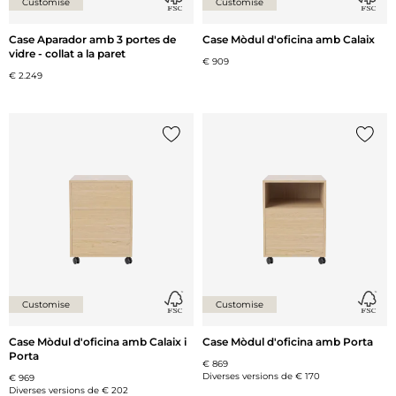
Customise
Customise
Case Aparador amb 3 portes de
Case Mòdul d'oficina amb Calaix
vidre - collat a la paret
€ 909
€ 2.249
{0} ja està a la llista
{0} ja 
Customise
Customise
Case Mòdul d'oficina amb Calaix i
Case Mòdul d'oficina amb Porta
Porta
€ 869
Diverses versions de
€ 170
€ 969
Diverses versions de
€ 202