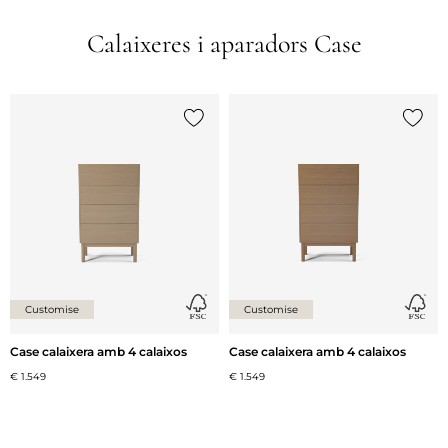
Calaixeres i aparadors Case
{0} ja està a la llista
{0} ja 
Customise
Customise
Case calaixera amb 4 calaixos
Case calaixera amb 4 calaixos
€ 1.549
€ 1.549