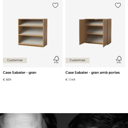
{0} ja està a la llista
{0} ja 
Customise
Customise
Case Sabater - gran
Case Sabater - gran amb portes
€ 839
€ 1.149