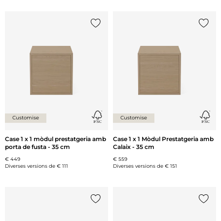
{0} ja està a la llista
{0} ja 
Customise
Customise
Case 1 x 1 mòdul prestatgeria amb
Case 1 x 1 Mòdul Prestatgeria amb
porta de fusta - 35 cm
Calaix - 35 cm
€ 449
€ 559
Diverses versions de
€ 111
Diverses versions de
€ 151
{0} ja està a la llista
{0} ja 