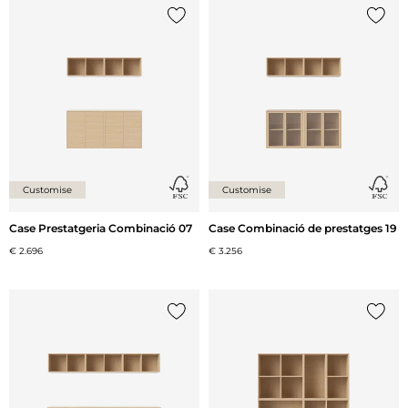
{0} ja està a la llista
{0} ja 
Customise
Customise
Case Prestatgeria Combinació 07
Case Combinació de prestatges 19
€ 2.696
€ 3.256
{0} ja està a la llista
{0} ja 