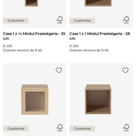
Customise
Customise
Case 1 x ½ Mòdul Prestatgeria - 35
Case 1 x 1 Mòdul Prestatgeria - 28
cm
cm
€ 239
€ 259
Diverses versions de
€ 65
Diverses versions de
€ 69
{0} ja està a la llista
{0} ja 
Customise
Customise