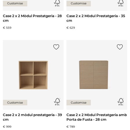
Customise
Customise
Case 2 x 2 Mòdul Prestatgeria - 28
Case 2 x 2 Mòdul Prestatgeria - 35
cm
cm
€ 559
€ 629
{0} ja està a la llista
{0} ja 
Customise
Customise
Case 2 x 2 mòdul prestatgeria - 39
Case 2 x 2 Mòdul Prestatgeria amb
cm
Porta de Fusta - 28 cm
€ 999
€ 789