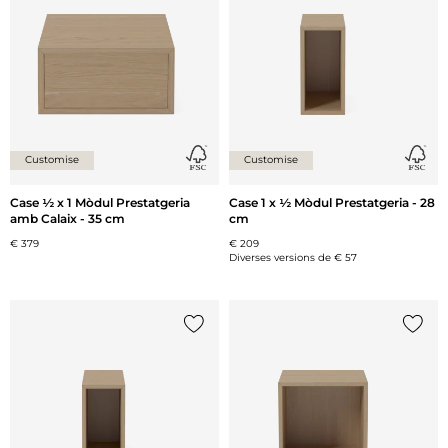
Customise
Customise
Case ½ x 1 Mòdul Prestatgeria
Case 1 x ½ Mòdul Prestatgeria - 28
amb Calaix - 35 cm
cm
€ 379
€ 209
Diverses versions de
€ 57
{0} ja està a la llista
{0} ja 