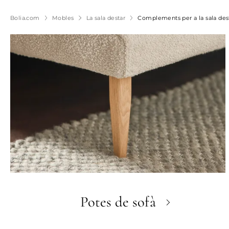
Bolia.com
Mobles
La sala destar
Complements per a la sala des
Potes de sofà