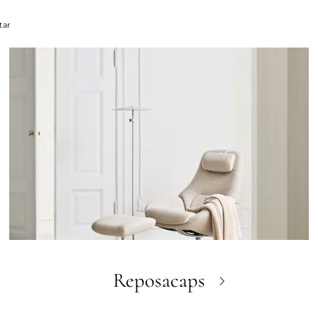
tar
Reposacaps