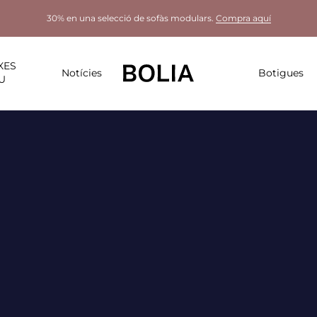
30% en una selecció de sofàs modulars.
Compra aquí
XES
Notícies
Botigues
U