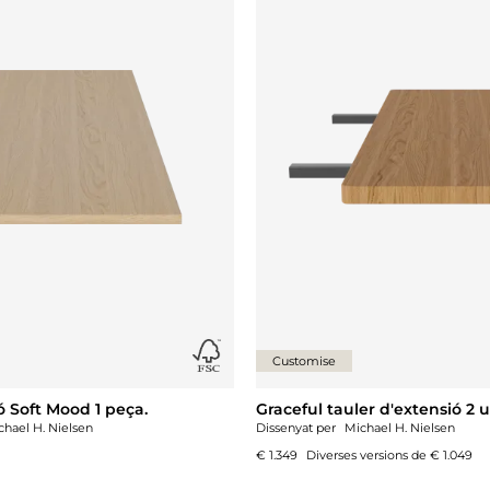
Customise
ó Soft Mood 1 peça.
Graceful tauler d'extensió 2 u
chael H. Nielsen
Dissenyat per
Michael H. Nielsen
€ 1.349
Diverses versions de
€ 1.049