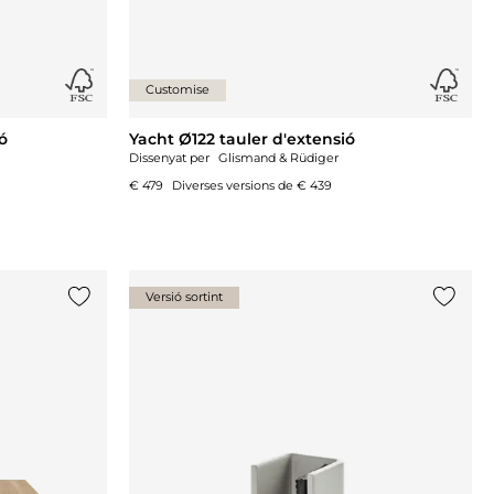
Customise
ó
Yacht Ø122 tauler d'extensió
Dissenyat per
Glismand & Rüdiger
€ 479
Diverses versions de
€ 439
Versió sortint
{0} ja està a la llista
{0} ja e