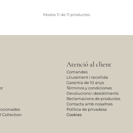
Mostra
11
de
11
productes
Atenció al client
Comandes
Lliurament i recollida
Garantia de 10 anys
or
Términos y condiciones
Devolucions i desistiments
Reclamacions de productes
Contacta amb nosaltres
leccionades
Política de privadesa
l Collection
Cookies