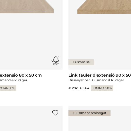
Customise
'extensió 80 x 50 cm
Link tauler d'extensió 90 x 5
ismand & Rüdiger
Dissenyat per
Glismand & Rüdiger
talvia 50%
€ 282
€ 564
Estalvia 50%
Lliurament prolongat
{0} ja està a la llista