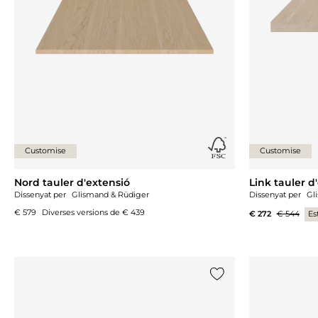
Customise
Customise
Nord tauler d'extensió
Link tauler d
Dissenyat per
Glismand & Rüdiger
Dissenyat per
Gl
€ 579
Diverses versions de
€ 439
€ 272
€ 544
Es
{0} ja està a la llista