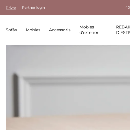
Partner login
40
Privat
Mobles
REBAI
Sofàs
Mobles
Accessoris
d'exterior
D’ESTI