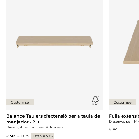
Customise
Customise
Balance Taulers d'extensió per a taula de
Fulla extensi
menjador - 2 u.
Dissenyat per
Mi
Dissenyat per
Michael H. Nielsen
€ 479
€ 512
€ 1.025
Estalvia 50%