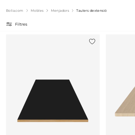
Bolia.com
Mobles
Menjadors
Taulers dextensió
Filtres
{0} ja està a la llista