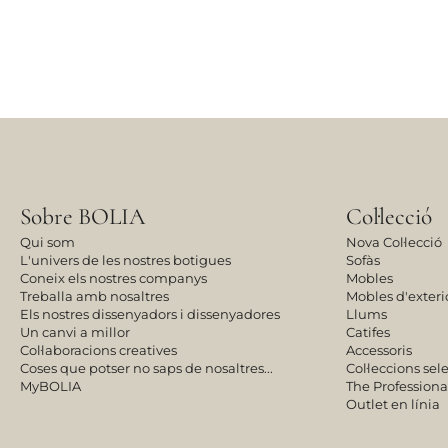
Sobre BOLIA
Col·lecció
Qui som
Nova Col·lecció
L'univers de les nostres botigues
Sofàs
Coneix els nostres companys
Mobles
Treballa amb nosaltres
Mobles d'exteri
Els nostres dissenyadors i dissenyadores
Llums
Un canvi a millor
Catifes
Col·laboracions creatives
Accessoris
Coses que potser no saps de nosaltres...
Col·leccions se
MyBOLIA
The Professiona
Outlet en línia