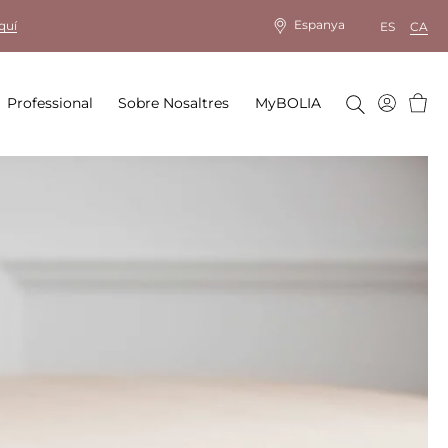
Espanya
quí
ES
CA
Cistel
Professional
Sobre Nosaltres
MyBOLIA