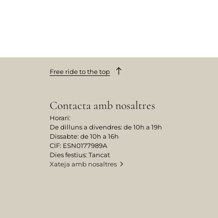
Free ride to the top
Contacta amb nosaltres
Horari:
De dilluns a divendres: de 10h a 19h
Dissabte: de 10h a 16h
CIF: ESN0177989A
Dies festius: Tancat
Xateja amb nosaltres