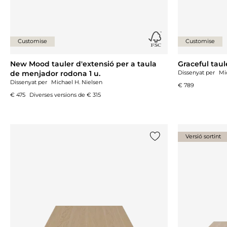
Customise
Customise
New Mood tauler d'extensió per a taula
Graceful taul
de menjador rodona 1 u.
Dissenyat per
Mi
Dissenyat per
Michael H. Nielsen
€ 789
€ 475
Diverses versions de
€ 315
Versió sortint
{0} ja està a la llista