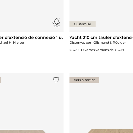
Customise
er d'extensió de connexió 1 u.
Yacht 210 cm tauler d'extensi
chael H. Nielsen
Dissenyat per
Glismand & Rüdiger
€ 479
Diverses versions de
€ 439
Versió sortint
{0} ja està a la llista