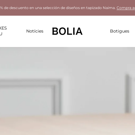
% de descuento en una selección de diseños en tapizado Naima.
Compra a
XES
Notícies
Botigues
U