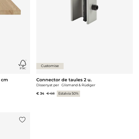
Customise
0 cm
Connector de taules 2 u.
Dissenyat per
Glismand & Rüdiger
€ 34
€ 68
Estalvia 50%
{0} ja està a la llista