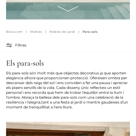
Bolia.com
Mobles
Mobles de jardí
Para-sols
Filtres
Els para-sols
Els para-sols són molt més que objectes decoratius ja que aporten
elegància alhora que proporcionen protecció. Ofereixen ombra per
descansar dels raigs del sol i ens conviden a fer una pausa i apreciar
els plaers senzills de la vida. Cada disseny únic reflecteix un estil
personal i ens recorda que hem de trobar l'equilibri entre la llum i
l'ombra. Abraça la bellesa dels para-sols com una celebració de la
resiliència i l'alegria,tant a una festa al jardí o mentre gaudeixes d'un
moment de tranquil·litat a l'aire lliure.