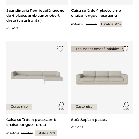
Scandinavia Remix sofà raconer
Caisa sofà de 4 places amb
de 4 places amb cantó obert -
chaise-longue - esquerra
dreta (vista frontal)
€ 4.409
€ 6.299
Estalvia 30%
€ 5.499
Tapisseries desenfundables
{0} ja està a la llista
{0} ja es
Customise
Customise
Caisa sofà de 4 places amb
Sofà Sepia 4 places
chaise-longue - dreta
€ 4.049
€ 4.409
€ 6.299
Estalvia 30%