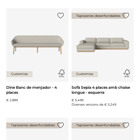
Tapisseries desenfundables
{0} ja està a la llista
{0} ja es
Customise
Customise
Dine Banc de menjador - 4
Sofà Sepia 4 places amb chaise
places
longue - esquerra
€ 2.899
€ 5.499
Diverses versions de
€ 5.249
Tapisseries desenfundables
Tapisseries desenfundables
{0} ja està a la llista
{0} ja es