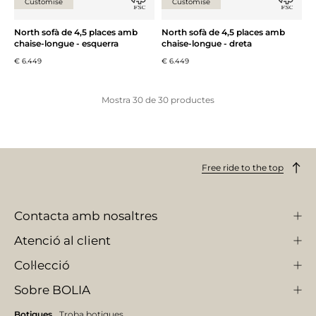
Customise
Customise
North sofà de 4,5 places amb
North sofà de 4,5 places amb
chaise-longue - esquerra
chaise-longue - dreta
€ 6.449
€ 6.449
Mostra
30
de
30
productes
Free ride to the top
Contacta amb nosaltres
Atenció al client
Col·lecció
Sobre BOLIA
Botigues
Troba botigues