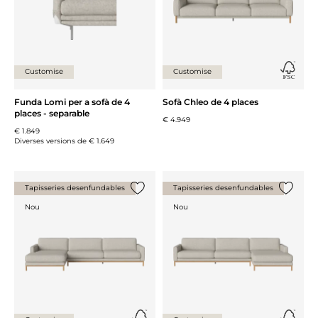
Customise
Customise
Funda Lomi per a sofà de 4
Sofà Chleo de 4 places
places - separable
€ 4.949
€ 1.849
Diverses versions de
€ 1.649
Tapisseries desenfundables
Tapisseries desenfundables
{0} ja està a la llista
{0} ja es
Nou
Nou