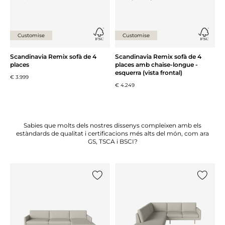
Customise
Customise
Scandinavia Remix sofà de 4
Scandinavia Remix sofà de 4
places
places amb chaise-longue -
esquerra (vista frontal)
€ 3.999
€ 4.249
Sabies que molts dels nostres dissenys compleixen amb els
estàndards de qualitat i certificacions més alts del món, com ara
GS, TSCA i BSCI?
{0} ja està a la llista
{0} ja es