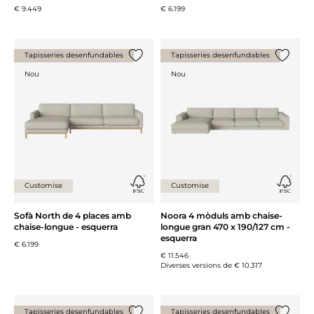
€ 9.449
€ 6.199
Tapisseries desenfundables
Tapisseries desenfundables
{0} ja està a la llista
{0} ja es
Nou
Nou
Customise
Customise
Sofà North de 4 places amb
Noora 4 mòduls amb chaise-
chaise-longue - esquerra
longue gran 470 x 190/127 cm -
esquerra
€ 6.199
€ 11.546
Diverses versions de
€ 10.317
Tapisseries desenfundables
Tapisseries desenfundables