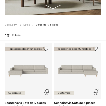
Bolia.com
Sofàs
Sofàs de 4 places
Filtres
Tapisseries desenfundables
Tapisseries desenfundables
{0} ja està a la llista
{0} ja es
Customise
Customise
Scandinavia Sofà de 4 places
Scandinavia Sofà de 4 places