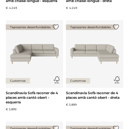
amb chaise-longue - esquerra
amb chaise-longue - dreta
€ 4.249
€ 4.249
Tapisseries desenfundables
Tapisseries desenfundables
{0} ja està a la llista
{0} ja es
Customise
Customise
Scandinavia Sofà raconer de 4
Scandinavia Sofà raconer de 4
places amb cantó obert -
places amb cantó obert - dreta
esquerra
€ 5.899
€ 5.899
Tapisseries desenfundables
Tapisseries desenfundables