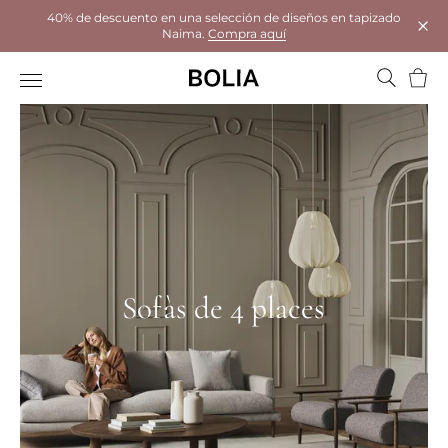
40% de descuento en una selección de diseños en tapizado
Naima.
Compra aquí
Tanc
Cistel
Sofàs de 4 places