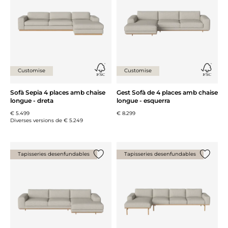
Customise
Customise
Sofà Sepia 4 places amb chaise
Gest Sofà de 4 places amb chaise
longue - dreta
longue - esquerra
€ 5.499
€ 8.299
Diverses versions de
€ 5.249
Tapisseries desenfundables
Tapisseries desenfundables
{0} ja està a la llista
{0} ja es