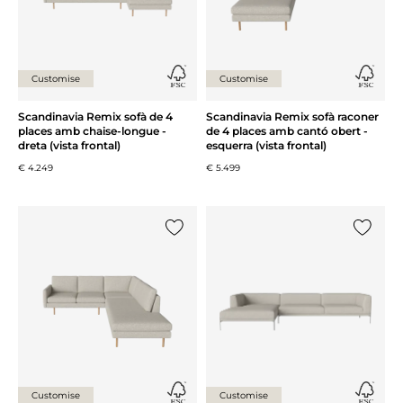
Customise
Customise
Scandinavia Remix sofà de 4
Scandinavia Remix sofà raconer
places amb chaise-longue -
de 4 places amb cantó obert -
dreta (vista frontal)
esquerra (vista frontal)
€ 4.249
€ 5.499
{0} ja està a la llista
{0} ja es
Customise
Customise