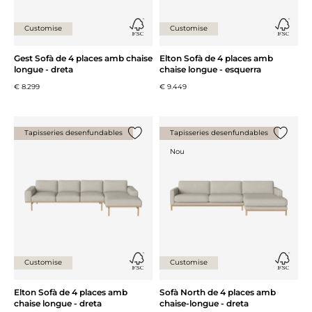
Customise
Customise
Gest Sofà de 4 places amb chaise
Elton Sofà de 4 places amb
longue - dreta
chaise longue - esquerra
€ 8.299
€ 9.449
Tapisseries desenfundables
Tapisseries desenfundables
{0} ja està a la llista
{0} ja es
Nou
Customise
Customise
Elton Sofà de 4 places amb
Sofà North de 4 places amb
chaise longue - dreta
chaise-longue - dreta