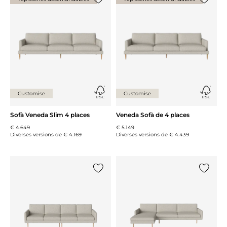
{0} ja està a la llista
{0} ja es
Customise
Customise
Sofà Veneda Slim 4 places
Veneda Sofà de 4 places
€ 4.649
€ 5.149
Diverses versions de
€ 4.169
Diverses versions de
€ 4.439
{0} ja està a la llista
{0} ja es