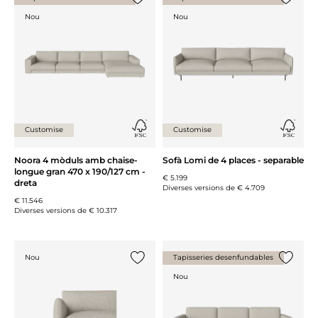
{0} ja està a la llista
{0} ja es
Nou
Nou
Customise
Customise
Noora 4 mòduls amb chaise-
Sofà Lomi de 4 places - separable
longue gran 470 x 190/127 cm -
€ 5.199
dreta
Diverses versions de
€ 4.709
€ 11.546
Diverses versions de
€ 10.317
Nou
Tapisseries desenfundables
{0} ja està a la llista
{0} ja es
Nou