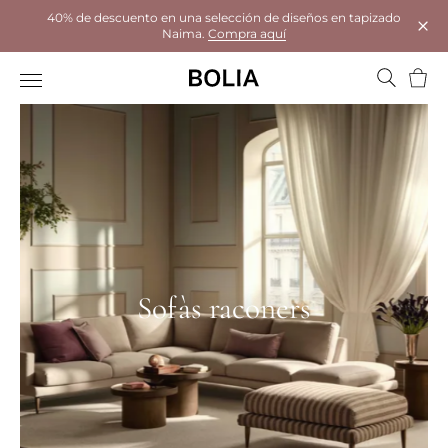
40% de descuento en una selección de diseños en tapizado
Naima.
Compra aquí
Tanc
Cistel
Sofàs raconers