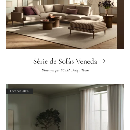
Sèrie de Sofàs Veneda
Dissenyat per
BOLIA Design Team
Estalvia 30%