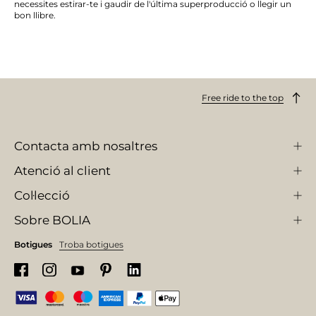
necessites estirar-te i gaudir de l'última superproducció o llegir un
bon llibre.
Free ride to the top
Contacta amb nosaltres
Atenció al client
Col·lecció
Sobre BOLIA
Botigues
Troba botigues