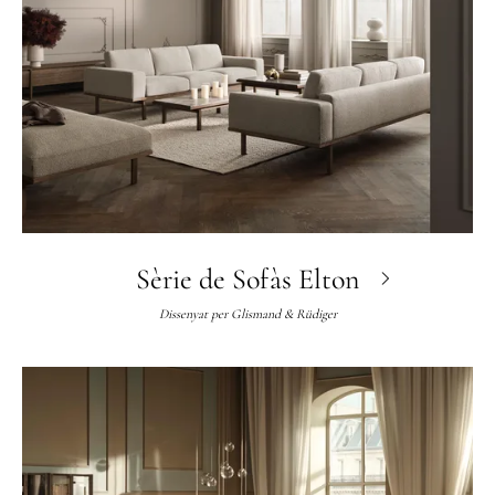
Sèrie de Sofàs Elton
Dissenyat per
Glismand & Rüdiger