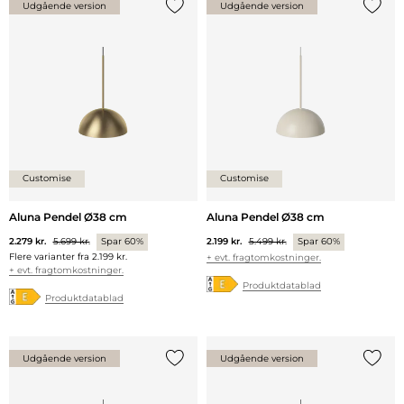
Udgående version
Udgående version
Tilføj {0} til listen
Tilføj 
Customise
Customise
Aluna Pendel Ø38 cm
Aluna Pendel Ø38 cm
2.279 kr.
5.699 kr.
Spar 60%
2.199 kr.
5.499 kr.
Spar 60%
Flere varianter fra
2.199 kr.
+ evt. fragtomkostninger.
+ evt. fragtomkostninger.
Produktdatablad
Produktdatablad
Udgående version
Udgående version
Tilføj {0} til listen
Tilføj 