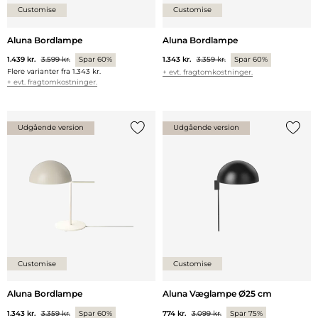
Customise
Customise
Aluna Bordlampe
Aluna Bordlampe
1.439 kr.
3.599 kr.
Spar 60%
1.343 kr.
3.359 kr.
Spar 60%
Flere varianter fra
1.343 kr.
+ evt. fragtomkostninger.
+ evt. fragtomkostninger.
Udgående version
Udgående version
Tilføj {0} til listen
Tilføj 
Customise
Customise
Aluna Bordlampe
Aluna Væglampe Ø25 cm
1.343 kr.
3.359 kr.
Spar 60%
774 kr.
3.099 kr.
Spar 75%