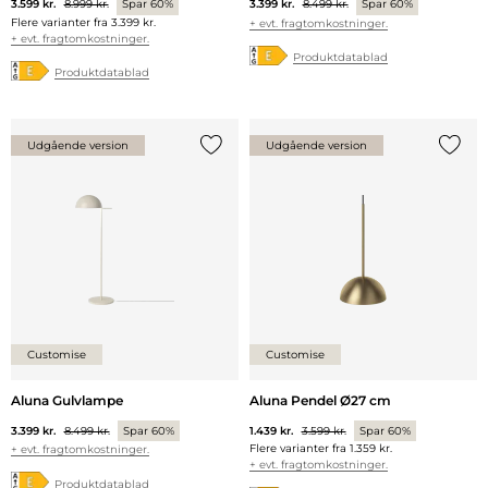
3.599 kr.
8.999 kr.
Spar 60%
3.399 kr.
8.499 kr.
Spar 60%
Flere varianter fra
3.399 kr.
+ evt. fragtomkostninger.
+ evt. fragtomkostninger.
Produktdatablad
Produktdatablad
Udgående version
Udgående version
Tilføj {0} til listen
Tilføj 
Customise
Customise
Aluna Gulvlampe
Aluna Pendel Ø27 cm
3.399 kr.
8.499 kr.
Spar 60%
1.439 kr.
3.599 kr.
Spar 60%
Flere varianter fra
1.359 kr.
+ evt. fragtomkostninger.
+ evt. fragtomkostninger.
Produktdatablad