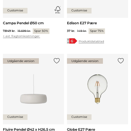
Customise
Customise
Campa Pendel Ø50 cm
Edison E27 Pære
7.849 kr.
15.699 kr.
Spar 50%
37 kr.
149 kr.
Spar 75%
+ evt. fragtomkostninger.
Produktdatablad
Udgående version
Udgående version
Tilføj {0} til listen
Tilføj 
Customise
Customise
Fluire Pendel Ø42 x H26,5 cm
Globe E27 Pære