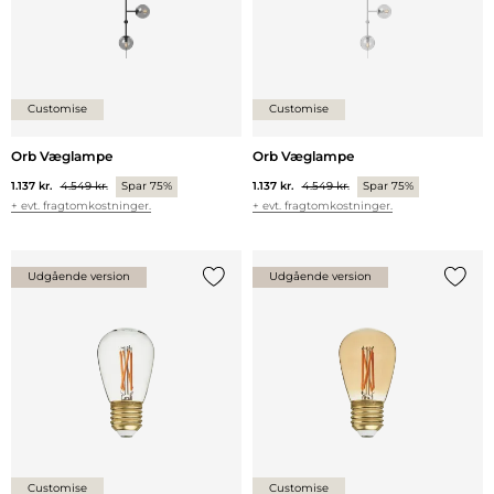
Customise
Customise
Orb Væglampe
Orb Væglampe
1.137 kr.
4.549 kr.
Spar 75%
1.137 kr.
4.549 kr.
Spar 75%
+ evt. fragtomkostninger.
+ evt. fragtomkostninger.
Udgående version
Udgående version
Tilføj {0} til listen
Tilføj 
Customise
Customise