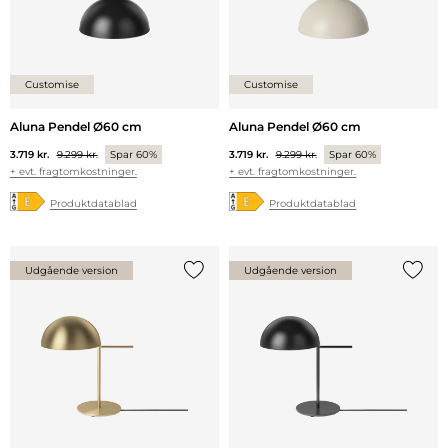
Customise
Customise
Aluna Pendel Ø60 cm
Aluna Pendel Ø60 cm
3.719 kr.
9.299 kr.
Spar 60%
3.719 kr.
9.299 kr.
Spar 60%
+ evt. fragtomkostninger.
+ evt. fragtomkostninger.
Produktdatablad
Produktdatablad
Udgående version
Udgående version
Tilføj {0} til listen
Tilføj 