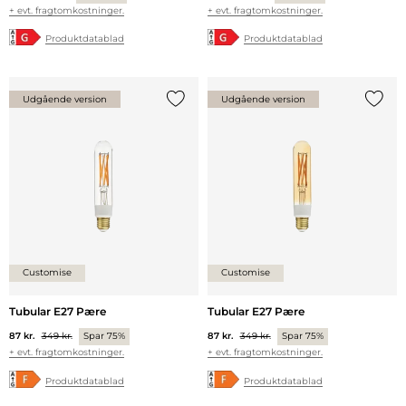
+ evt. fragtomkostninger.
+ evt. fragtomkostninger.
Produktdatablad
Produktdatablad
Udgående version
Udgående version
Tilføj {0} til listen
Tilføj 
Customise
Customise
Tubular E27 Pære
Tubular E27 Pære
87 kr.
349 kr.
Spar 75%
87 kr.
349 kr.
Spar 75%
+ evt. fragtomkostninger.
+ evt. fragtomkostninger.
Produktdatablad
Produktdatablad