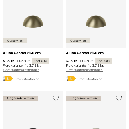
Customise
Customise
Aluna Pendel Ø60 cm
Aluna Pendel Ø60 cm
4.199 kr.
10.499 kr.
Spar 60%
4.199 kr.
10.499 kr.
Spar 60%
Flere varianter fra
3.719 kr.
Flere varianter fra
3.719 kr.
+ evt. fragtomkostninger.
+ evt. fragtomkostninger.
Produktdatablad
Produktdatablad
Udgående version
Udgående version
Tilføj {0} til listen
Tilføj 