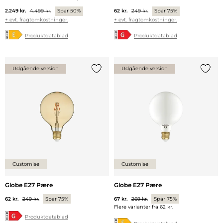
2.249 kr.
4.499 kr.
Spar 50%
62 kr.
249 kr.
Spar 75%
+ evt. fragtomkostninger.
+ evt. fragtomkostninger.
Produktdatablad
Produktdatablad
Udgående version
Udgående version
Tilføj {0} til listen
Tilføj 
Customise
Customise
Globe E27 Pære
Globe E27 Pære
62 kr.
249 kr.
Spar 75%
67 kr.
269 kr.
Spar 75%
Flere varianter fra
62 kr.
Produktdatablad