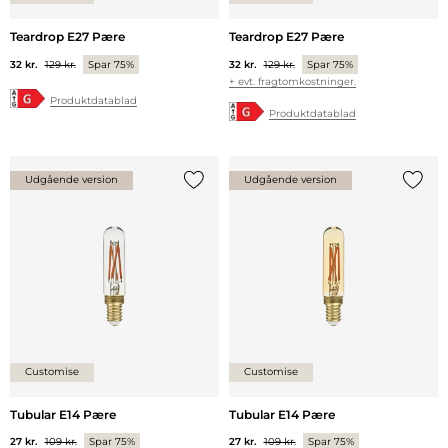
Teardrop E27 Pære
Teardrop E27 Pære
32 kr.
129 kr.
Spar 75%
32 kr.
129 kr.
Spar 75%
+ evt. fragtomkostninger.
Produktdatablad
Produktdatablad
Udgående version
Udgående version
Tilføj {0} til listen
Tilføj 
Customise
Customise
Tubular E14 Pære
Tubular E14 Pære
27 kr.
109 kr.
Spar 75%
27 kr.
109 kr.
Spar 75%