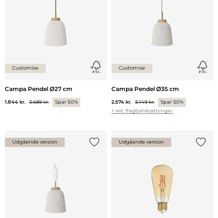
Customise
Customise
Campa Pendel Ø27 cm
Campa Pendel Ø35 cm
1.844 kr.
3.689 kr.
Spar 50%
2.574 kr.
5.149 kr.
Spar 50%
+ evt. fragtomkostninger.
Udgående version
Udgående version
Tilføj {0} til listen
Tilføj 