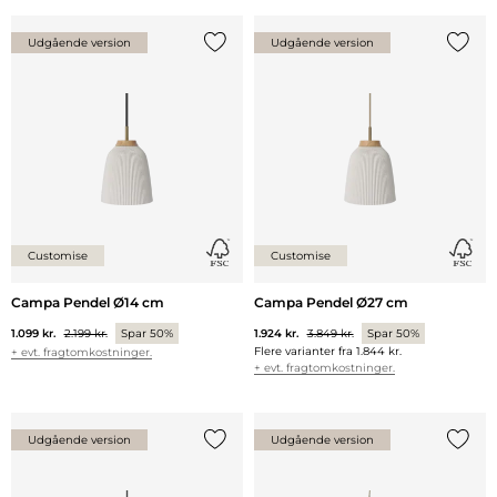
Udgående version
Udgående version
Tilføj {0} til listen
Tilføj 
Customise
Customise
Campa Pendel Ø14 cm
Campa Pendel Ø27 cm
1.099 kr.
2.199 kr.
Spar 50%
1.924 kr.
3.849 kr.
Spar 50%
Flere varianter fra
1.844 kr.
+ evt. fragtomkostninger.
+ evt. fragtomkostninger.
Udgående version
Udgående version
Tilføj {0} til listen
Tilføj 