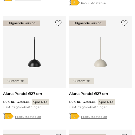
Produktdatablad
Udgående version
Udgående version
Tilføj {0} til listen
Tilføj 
Customise
Customise
Aluna Pendel Ø27 cm
Aluna Pendel Ø27 cm
1.359 kr.
3.399 kr.
Spar 60%
1.359 kr.
3.399 kr.
Spar 60%
+ evt. fragtomkostninger.
+ evt. fragtomkostninger.
Produktdatablad
Produktdatablad