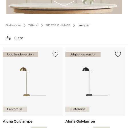
Bolia.com
Tilbud
SIDSTE CHANCE
Lamper
Filtre
Udgående version
Udgående version
Tilføj {0} til listen
Tilføj 
Customise
Customise
Aluna Gulvlampe
Aluna Gulvlampe