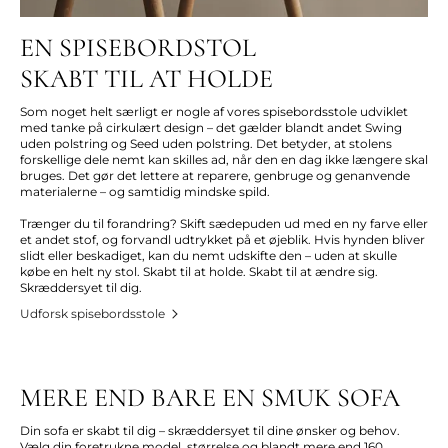
EN SPISEBORDSTOL
SKABT TIL AT HOLDE
Som noget helt særligt er nogle af vores spisebordsstole udviklet
med tanke på cirkulært design – det gælder blandt andet Swing
uden polstring og Seed uden polstring. Det betyder, at stolens
forskellige dele nemt kan skilles ad, når den en dag ikke længere skal
bruges. Det gør det lettere at reparere, genbruge og genanvende
materialerne – og samtidig mindske spild.
Trænger du til forandring? Skift sædepuden ud med en ny farve eller
et andet stof, og forvandl udtrykket på et øjeblik. Hvis hynden bliver
slidt eller beskadiget, kan du nemt udskifte den – uden at skulle
købe en helt ny stol. Skabt til at holde. Skabt til at ændre sig.
Skræddersyet til dig.
Udforsk spisebordsstole
MERE END BARE EN SMUK SOFA
Din sofa er skabt til dig – skræddersyet til dine ønsker og behov.
Vælg din foretrukne model, størrelse og blandt mere end 160