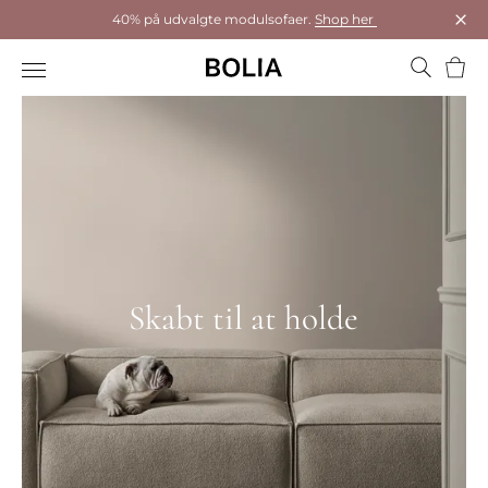
40% på udvalgte modulsofaer.
Shop her
Luk
Kurv
Skabt til at holde