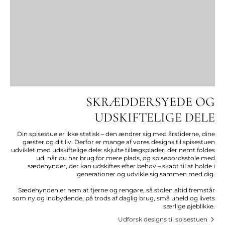
SKRÆDDERSYEDE OG
UDSKIFTELIGE DELE
Din spisestue er ikke statisk – den ændrer sig med årstiderne, dine
gæster og dit liv. Derfor er mange af vores designs til spisestuen
udviklet med udskiftelige dele: skjulte tillægsplader, der nemt foldes
ud, når du har brug for mere plads, og spisebordsstole med
sædehynder, der kan udskiftes efter behov – skabt til at holde i
generationer og udvikle sig sammen med dig.
Sædehynden er nem at fjerne og rengøre, så stolen altid fremstår
som ny og indbydende, på trods af daglig brug, små uheld og livets
særlige øjeblikke.
Udforsk designs til spisestuen