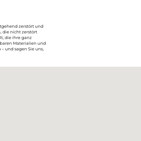
tgehend zerstört und
ie nicht zerstört
t, die ihre ganz
tbaren Materialien und
 – und sagen Sie uns,