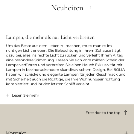
Neuheiten
Lampen, die mehr als nur Licht verbreiten
Um das Beste aus dem Leben zu machen, muss man es im
richtigen Licht erleben. Die Beleuchtung in Ihrem Zuhause trägt
dazu bei, alles ins rechte Licht zu rücken und verleiht Ihrem Alltag
eine besondere Stimmung. Lassen Sie sich vom milden Schein der
Lampe verführen und verbreiten Sie einen Hauch Exklusivität mit
Lampen in beeindruckendem skandinavischem Design. Bei BOLIA
haben wir schicke und elegante Lampen für jeden Geschmack und
mit Sicherheit auch die Richtige, die Ihre Wohnungseinrichtung
komplettiert und ihr den letzten Schliff verleiht.
Welches Licht passt zu einem sinnlichen Mitternachtstango? Und
Lesen Sie mehr
welche Lampe beleuchtet am besten ein gemütliches Abendessen
mit Freunden oder der Familie? Bei BOLIA haben wir mit
Stehleuchten
,
Pendelleuchten
,
Tischleuchten
und
Wandleuchten
in
Free ride to the top
allen Formen experimentiert. Die Ergebnisse finden Sie hier. Ihr
gemeinsamer Nenner ist neben dem skandinavischen Design, dass
Sie mit unseren Lampen genau das ins rechte Licht rücken können,
was Ihnen wichtig ist.
Kontakt