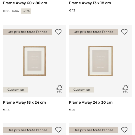
Frame Away 60 x 80 cm
Frame Away 13 x 18 cm
€ 13
€ 18
€ 74
-75%
Des prix bas toute l’année
Des prix bas toute l’année
Ajouter {0} à la liste
Ajoute
Customise
Customise
Frame Away 18 x 24 cm
Frame Away 24 x 30 cm
€ 14
€ 21
Des prix bas toute l’année
Des prix bas toute l’année