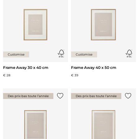
Ajouter {0} à la liste
Ajoute
Customise
Customise
Frame Away 30 x 40 cm
Frame Away 40 x 50 cm
€ 28
€ 39
Des prix bas toute l’année
Des prix bas toute l’année
Ajouter {0} à la liste
Ajoute