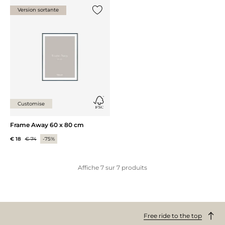
Version sortante
Ajouter {0} à la liste
Customise
Frame Away 60 x 80 cm
€ 18
€ 74
-75%
Affiche
7
sur
7
produits
Free ride to the top