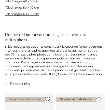
Téléchargez 40 x 50 cm
Téléchargez 50 x 70 cm
Téléchargez 60 x 80 cm
Donnez de l’âme à votre aménagement avec des
cadres photo
Si les meubles de designer constituent le cœur de l’aménagement
intérieur, alors les cadres que vous accrochez au mur en sont un
peu l’âme. Les cadres photo contribuent à créer une ambiance
personnelle de façon à ce que vous puissiez vraiment vous sentir
chez vous. Des images intéressantes accrochées au mur
communiquent également un message à vos invités en leur
indiquant qui vous êtes. Un cadre photo en dit généralement bien
plus que des milliers de mots. Il s’agit donc de les choisir avec soin.
Aucune histoire ne se raconte bien sans une bonne présentation.
En savoir plus
Certains récits vont directement à l’essentiel tandis que d’autres
prennent tout leur sens en fonction du contexte. Quelle que soit
votre histoire, nous avons le cadre qu’il lui faut. Nous avons
combiné un grand choix d’images et de cadres parmi lesquels vous
Des prix bas toute l’année
Des prix bas toute l’année
pourrez trouver ce qu’il vous faut. Vous pouvez également choisir
Ajouter {0} à la liste
Ajouter 
d’effectuer votre propre combinaison. Faites comme il vous plaît !